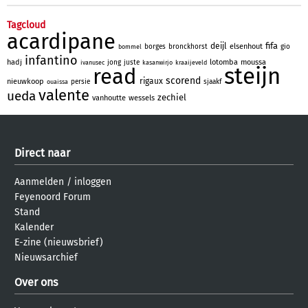
Tagcloud
acardipane
fifa
deijl
elsenhout
borges
bronckhorst
gio
bommel
infantino
hadj
lotomba
moussa
jong
juste
ivanusec
kasanwirjo
kraaijeveld
steijn
read
scorend
rigaux
nieuwkoop
persie
sjaakf
ouaissa
valente
ueda
zechiel
vanhoutte
wessels
Direct naar
Aanmelden
/
inloggen
Feyenoord Forum
Stand
Kalender
E-zine (nieuwsbrief)
Nieuwsarchief
Over ons