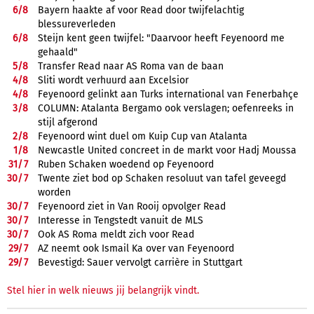
6/
8
Bayern haakte af voor Read door twijfelachtig
blessureverleden
6/
8
Steijn kent geen twijfel: "Daarvoor heeft Feyenoord me
gehaald"
5/
8
Transfer Read naar AS Roma van de baan
4/
8
Sliti wordt verhuurd aan Excelsior
4/
8
Feyenoord gelinkt aan Turks international van Fenerbahçe
3/
8
COLUMN: Atalanta Bergamo ook verslagen; oefenreeks in
stijl afgerond
2/
8
Feyenoord wint duel om Kuip Cup van Atalanta
1/
8
Newcastle United concreet in de markt voor Hadj Moussa
31/
7
Ruben Schaken woedend op Feyenoord
30/
7
Twente ziet bod op Schaken resoluut van tafel geveegd
worden
30/
7
Feyenoord ziet in Van Rooij opvolger Read
30/
7
Interesse in Tengstedt vanuit de MLS
30/
7
Ook AS Roma meldt zich voor Read
29/
7
AZ neemt ook Ismail Ka over van Feyenoord
29/
7
Bevestigd: Sauer vervolgt carrière in Stuttgart
Stel hier in welk nieuws jij belangrijk vindt.