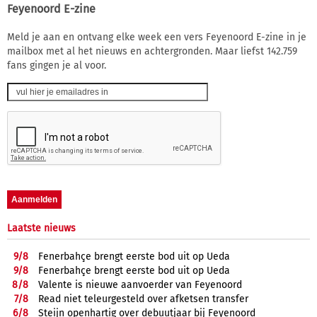
Feyenoord E-zine
Meld je aan en ontvang elke week een vers Feyenoord E-zine in je
mailbox met al het nieuws en achtergronden. Maar liefst 142.759
fans gingen je al voor.
Laatste nieuws
9/
8
Fenerbahçe brengt eerste bod uit op Ueda
9/
8
Fenerbahçe brengt eerste bod uit op Ueda
8/
8
Valente is nieuwe aanvoerder van Feyenoord
7/
8
Read niet teleurgesteld over afketsen transfer
6/
8
Steijn openhartig over debuutjaar bij Feyenoord