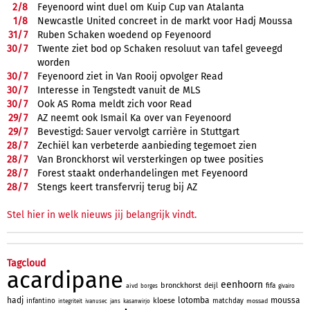
2/
8
Feyenoord wint duel om Kuip Cup van Atalanta
1/
8
Newcastle United concreet in de markt voor Hadj Moussa
31/
7
Ruben Schaken woedend op Feyenoord
30/
7
Twente ziet bod op Schaken resoluut van tafel geveegd
worden
30/
7
Feyenoord ziet in Van Rooij opvolger Read
30/
7
Interesse in Tengstedt vanuit de MLS
30/
7
Ook AS Roma meldt zich voor Read
29/
7
AZ neemt ook Ismail Ka over van Feyenoord
29/
7
Bevestigd: Sauer vervolgt carrière in Stuttgart
28/
7
Zechiël kan verbeterde aanbieding tegemoet zien
28/
7
Van Bronckhorst wil versterkingen op twee posities
28/
7
Forest staakt onderhandelingen met Feyenoord
28/
7
Stengs keert transfervrij terug bij AZ
Stel hier in welk nieuws jij belangrijk vindt.
Tagcloud
acardipane
eenhoorn
bronckhorst
deijl
fifa
aivd
borges
givairo
hadj
lotomba
moussa
kloese
infantino
matchday
mossad
integriteit
ivanusec
jans
kasanwirjo