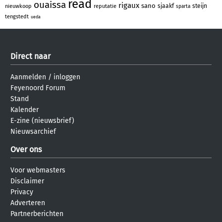
read
ouaissa
rigaux
sano
sjaakf
steijn
nieuwkoop
reputatie
sparta
tengstedt
ueda
Direct naar
Aanmelden
/
inloggen
Feyenoord Forum
Stand
Kalender
E-zine (nieuwsbrief)
Nieuwsarchief
Over ons
Voor webmasters
Disclaimer
Privacy
Adverteren
Partnerberichten