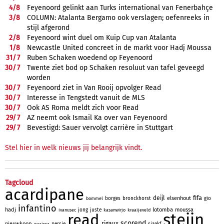
4/
8
Feyenoord gelinkt aan Turks international van Fenerbahçe
3/
8
COLUMN: Atalanta Bergamo ook verslagen; oefenreeks in
stijl afgerond
2/
8
Feyenoord wint duel om Kuip Cup van Atalanta
1/
8
Newcastle United concreet in de markt voor Hadj Moussa
31/
7
Ruben Schaken woedend op Feyenoord
30/
7
Twente ziet bod op Schaken resoluut van tafel geveegd
worden
30/
7
Feyenoord ziet in Van Rooij opvolger Read
30/
7
Interesse in Tengstedt vanuit de MLS
30/
7
Ook AS Roma meldt zich voor Read
29/
7
AZ neemt ook Ismail Ka over van Feyenoord
29/
7
Bevestigd: Sauer vervolgt carrière in Stuttgart
Stel hier in welk nieuws jij belangrijk vindt.
Tagcloud
acardipane
fifa
deijl
elsenhout
borges
bronckhorst
gio
bommel
infantino
hadj
lotomba
moussa
jong
juste
ivanusec
kasanwirjo
kraaijeveld
steijn
read
scorend
rigaux
nieuwkoop
persie
sjaakf
ouaissa