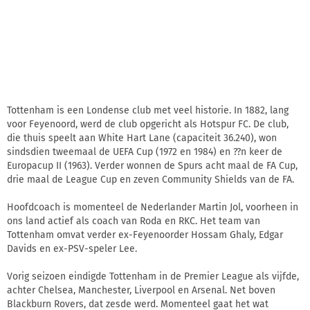
Tottenham is een Londense club met veel historie. In 1882, lang
voor Feyenoord, werd de club opgericht als Hotspur FC. De club,
die thuis speelt aan White Hart Lane (capaciteit 36.240), won
sindsdien tweemaal de UEFA Cup (1972 en 1984) en ??n keer de
Europacup II (1963). Verder wonnen de Spurs acht maal de FA Cup,
drie maal de League Cup en zeven Community Shields van de FA.
Hoofdcoach is momenteel de Nederlander Martin Jol, voorheen in
ons land actief als coach van Roda en RKC. Het team van
Tottenham omvat verder ex-Feyenoorder Hossam Ghaly, Edgar
Davids en ex-PSV-speler Lee.
Vorig seizoen eindigde Tottenham in de Premier League als vijfde,
achter Chelsea, Manchester, Liverpool en Arsenal. Net boven
Blackburn Rovers, dat zesde werd. Momenteel gaat het wat