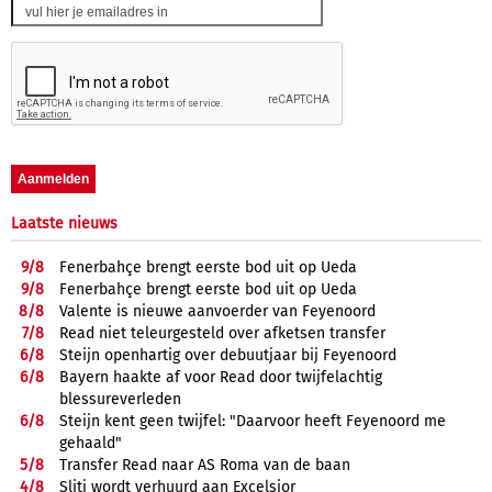
Laatste nieuws
9/
8
Fenerbahçe brengt eerste bod uit op Ueda
9/
8
Fenerbahçe brengt eerste bod uit op Ueda
8/
8
Valente is nieuwe aanvoerder van Feyenoord
7/
8
Read niet teleurgesteld over afketsen transfer
6/
8
Steijn openhartig over debuutjaar bij Feyenoord
6/
8
Bayern haakte af voor Read door twijfelachtig
blessureverleden
6/
8
Steijn kent geen twijfel: "Daarvoor heeft Feyenoord me
gehaald"
5/
8
Transfer Read naar AS Roma van de baan
4/
8
Sliti wordt verhuurd aan Excelsior