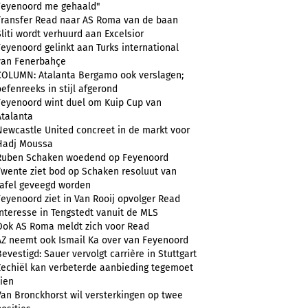
Feyenoord me gehaald"
Transfer Read naar AS Roma van de baan
Sliti wordt verhuurd aan Excelsior
Feyenoord gelinkt aan Turks international
van Fenerbahçe
COLUMN: Atalanta Bergamo ook verslagen;
oefenreeks in stijl afgerond
Feyenoord wint duel om Kuip Cup van
Atalanta
Newcastle United concreet in de markt voor
Hadj Moussa
Ruben Schaken woedend op Feyenoord
Twente ziet bod op Schaken resoluut van
tafel geveegd worden
Feyenoord ziet in Van Rooij opvolger Read
Interesse in Tengstedt vanuit de MLS
Ook AS Roma meldt zich voor Read
AZ neemt ook Ismail Ka over van Feyenoord
Bevestigd: Sauer vervolgt carrière in Stuttgart
Zechiël kan verbeterde aanbieding tegemoet
zien
Van Bronckhorst wil versterkingen op twee