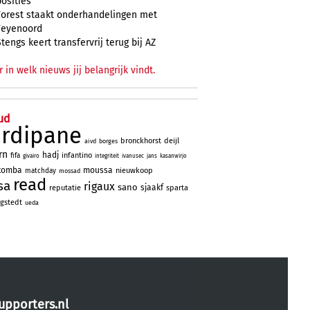
posities
Forest staakt onderhandelingen met
Feyenoord
Stengs keert transfervrij terug bij AZ
r in welk nieuws jij belangrijk vindt.
ud
ardipane
bronckhorst
deijl
aivd
borges
rn
hadj
infantino
fifa
givairo
integriteit
ivanusec
jans
kasanwirjo
tomba
moussa
nieuwkoop
matchday
mossad
read
sa
rigaux
sano
sjaakf
reputatie
sparta
gstedt
ueda
upporters.nl