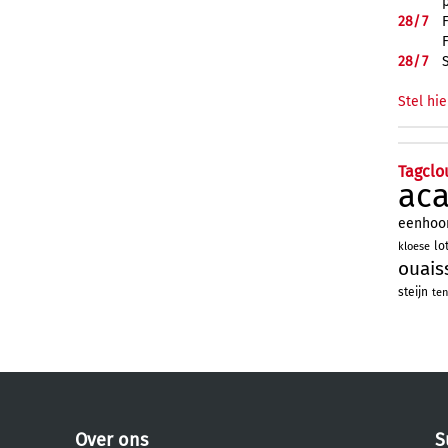
28/
7
28/
7
Stel hie
Tagclo
ac
eenhoo
lo
kloese
ouais
steijn
ten
Over ons
S