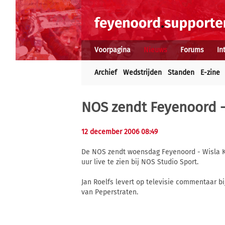
Voorpagina
Nieuws
Forums
In
Archief
Wedstrijden
Standen
E-zine
NOS zendt Feyenoord - 
12 december 2006 08:49
De NOS zendt woensdag Feyenoord - Wisla Krak
uur live te zien bij NOS Studio Sport.
Jan Roelfs levert op televisie commentaar bi
van Peperstraten.