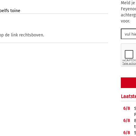
Meld je
Feyenoo
oelfs
toine
achterg
voor.
op de link rechtsboven.
Laatst
6/
8
6/
8
6/
8