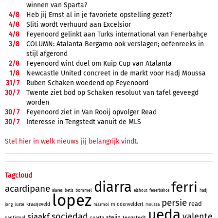
winnen van Sparta?
4/
8
Heb jij Ernst al in je favoriete opstelling gezet?
4/
8
Sliti wordt verhuurd aan Excelsior
4/
8
Feyenoord gelinkt aan Turks international van Fenerbahçe
3/
8
COLUMN: Atalanta Bergamo ook verslagen; oefenreeks in
stijl afgerond
2/
8
Feyenoord wint duel om Kuip Cup van Atalanta
1/
8
Newcastle United concreet in de markt voor Hadj Moussa
31/
7
Ruben Schaken woedend op Feyenoord
30/
7
Twente ziet bod op Schaken resoluut van tafel geveegd
worden
30/
7
Feyenoord ziet in Van Rooij opvolger Read
30/
7
Interesse in Tengstedt vanuit de MLS
Stel hier in welk nieuws jij belangrijk vindt.
Tagcloud
diarra
ferri
acardipane
bommel
alaves
betis
elshout
fenerbahce
hadj
lopez
persie
read
kraaijeveld
middenveldert
juste
marmol
jong
moussa
ueda
sociedad
valente
sjaakf
steijn
tengstedt
santigoal
sparta