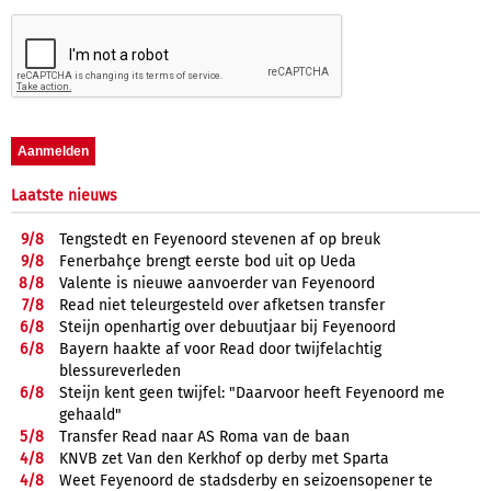
Laatste nieuws
9/
8
Tengstedt en Feyenoord stevenen af op breuk
9/
8
Fenerbahçe brengt eerste bod uit op Ueda
8/
8
Valente is nieuwe aanvoerder van Feyenoord
7/
8
Read niet teleurgesteld over afketsen transfer
6/
8
Steijn openhartig over debuutjaar bij Feyenoord
6/
8
Bayern haakte af voor Read door twijfelachtig
blessureverleden
6/
8
Steijn kent geen twijfel: "Daarvoor heeft Feyenoord me
gehaald"
5/
8
Transfer Read naar AS Roma van de baan
4/
8
KNVB zet Van den Kerkhof op derby met Sparta
4/
8
Weet Feyenoord de stadsderby en seizoensopener te