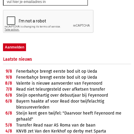
Laatste nieuws
9/
8
Fenerbahçe brengt eerste bod uit op Ueda
9/
8
Fenerbahçe brengt eerste bod uit op Ueda
8/
8
Valente is nieuwe aanvoerder van Feyenoord
7/
8
Read niet teleurgesteld over afketsen transfer
6/
8
Steijn openhartig over debuutjaar bij Feyenoord
6/
8
Bayern haakte af voor Read door twijfelachtig
blessureverleden
6/
8
Steijn kent geen twijfel: "Daarvoor heeft Feyenoord me
gehaald"
5/
8
Transfer Read naar AS Roma van de baan
4/
8
KNVB zet Van den Kerkhof op derby met Sparta