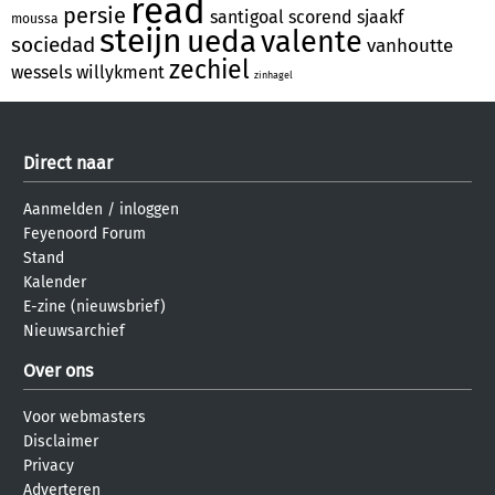
read
persie
santigoal
scorend
sjaakf
moussa
steijn
ueda
valente
sociedad
vanhoutte
zechiel
wessels
willykment
zinhagel
Direct naar
Aanmelden
/
inloggen
Feyenoord Forum
Stand
Kalender
E-zine (nieuwsbrief)
Nieuwsarchief
Over ons
Voor webmasters
Disclaimer
Privacy
Adverteren