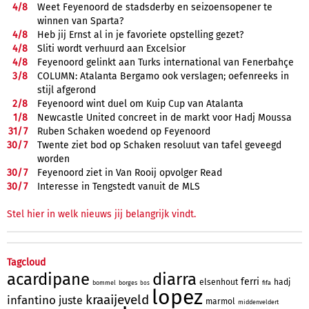
4/
8
Weet Feyenoord de stadsderby en seizoensopener te
winnen van Sparta?
4/
8
Heb jij Ernst al in je favoriete opstelling gezet?
4/
8
Sliti wordt verhuurd aan Excelsior
4/
8
Feyenoord gelinkt aan Turks international van Fenerbahçe
3/
8
COLUMN: Atalanta Bergamo ook verslagen; oefenreeks in
stijl afgerond
2/
8
Feyenoord wint duel om Kuip Cup van Atalanta
1/
8
Newcastle United concreet in de markt voor Hadj Moussa
31/
7
Ruben Schaken woedend op Feyenoord
30/
7
Twente ziet bod op Schaken resoluut van tafel geveegd
worden
30/
7
Feyenoord ziet in Van Rooij opvolger Read
30/
7
Interesse in Tengstedt vanuit de MLS
Stel hier in welk nieuws jij belangrijk vindt.
Tagcloud
acardipane
diarra
ferri
elsenhout
hadj
bommel
borges
fifa
bos
lopez
kraaijeveld
infantino
juste
marmol
middenveldert