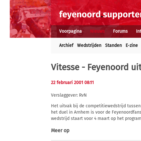
Voorpagina
Nieuws
Forums
In
Archief
Wedstrijden
Standen
E-zine
Vitesse - Feyenoord ui
22 februari 2001 08:11
Verslaggever: RvN
Het uitvak bij de competitiewedstrijd tussen
het duel in Arnhem is voor de Feyenoordfans
wedstrijd staart voor 4 maart op het progra
Meer op