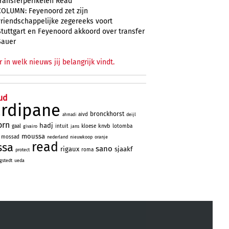
transferperikelen Read
COLUMN: Feyenoord zet zijn
vriendschappelijke zegereeks voort
Stuttgart en Feyenoord akkoord over transfer
Sauer
r in welk nieuws jij belangrijk vindt.
ud
ardipane
bronckhorst
aivd
deijl
ahmadi
orn
hadj
knvb
gaal
intuit
kloese
lotomba
givairo
jans
moussa
mossad
nederland
nieuwkoop
oranje
read
ssa
sano
rigaux
sjaakf
roma
protect
gstedt
ueda