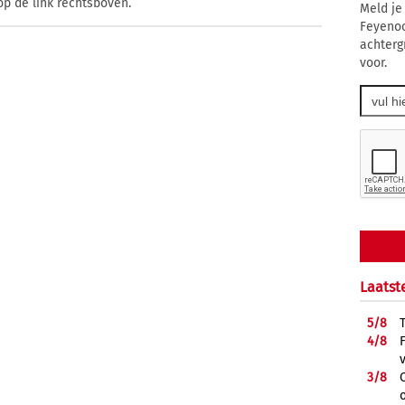
op de link rechtsboven.
Meld je
Feyenoo
achterg
voor.
Laatst
5/
8
4/
8
3/
8