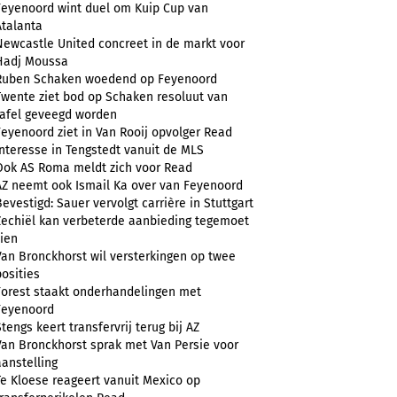
Feyenoord wint duel om Kuip Cup van
Atalanta
Newcastle United concreet in de markt voor
Hadj Moussa
Ruben Schaken woedend op Feyenoord
Twente ziet bod op Schaken resoluut van
tafel geveegd worden
Feyenoord ziet in Van Rooij opvolger Read
Interesse in Tengstedt vanuit de MLS
Ook AS Roma meldt zich voor Read
AZ neemt ook Ismail Ka over van Feyenoord
Bevestigd: Sauer vervolgt carrière in Stuttgart
Zechiël kan verbeterde aanbieding tegemoet
zien
Van Bronckhorst wil versterkingen op twee
posities
Forest staakt onderhandelingen met
Feyenoord
Stengs keert transfervrij terug bij AZ
Van Bronckhorst sprak met Van Persie voor
aanstelling
Te Kloese reageert vanuit Mexico op