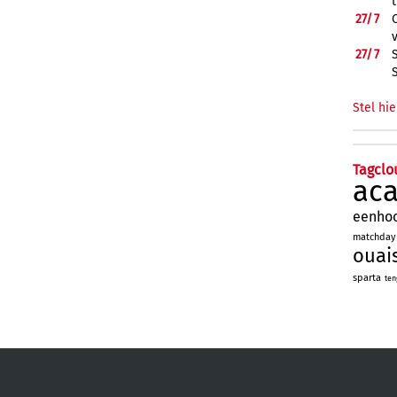
27/
7
27/
7
Stel hie
Tagclo
ac
eenho
matchday
ouai
sparta
ten