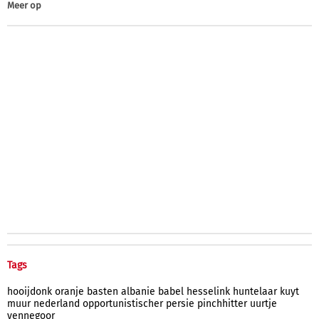
Meer op
Tags
hooijdonk
oranje
basten
albanie
babel
hesselink
huntelaar
kuyt
muur
nederland
opportunistischer
persie
pinchhitter
uurtje
vennegoor