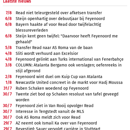
Laatste nieuws
7/
8
Read niet teleurgesteld over afketsen transfer
6/
8
Steijn openhartig over debuutjaar bij Feyenoord
6/
8
Bayern haakte af voor Read door twijfelachtig
blessureverleden
6/
8
Steijn kent geen twijfel: "Daarvoor heeft Feyenoord me
gehaald"
5/
8
Transfer Read naar AS Roma van de baan
4/
8
Sliti wordt verhuurd aan Excelsior
4/
8
Feyenoord gelinkt aan Turks international van Fenerbahçe
3/
8
COLUMN: Atalanta Bergamo ook verslagen; oefenreeks in
stijl afgerond
2/
8
Feyenoord wint duel om Kuip Cup van Atalanta
1/
8
Newcastle United concreet in de markt voor Hadj Moussa
31/
7
Ruben Schaken woedend op Feyenoord
30/
7
Twente ziet bod op Schaken resoluut van tafel geveegd
worden
30/
7
Feyenoord ziet in Van Rooij opvolger Read
30/
7
Interesse in Tengstedt vanuit de MLS
30/
7
Ook AS Roma meldt zich voor Read
29/
7
AZ neemt ook Ismail Ka over van Feyenoord
29/
7
Bevestigd: Sauer vervolgt carrière in Stuttgart