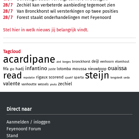
28/
7
Zechiël kan verbeterde aanbieding tegemoet zien
28/
7
Van Bronckhorst wil versterkingen op twee posities
28/
7
Forest staakt onderhandelingen met Feyenoord
Stel hier in welk nieuws jij belangrijk vindt.
Tagcloud
acardipane
deijl
bronckhorst
eenhoorn
elsenhout
borges
aivd
ouaissa
infantino
hadj
moussa
fifa
lotomba
nieuwkoop
gio
juste
steijn
read
rigaux
scorend
sparta
reputatie
sjaakf
tengstedt
ueda
valente
zechiel
vanhoutte
wessels
youtu
Direct naar
Aanmelden
/
inloggen
Feyenoord Forum
Stand