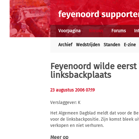
Voorpagina
Nieuws
Forums
In
Archief
Wedstrijden
Standen
E-zine
Feyenoord wilde eerst
linksbackplaats
23 augustus 2006 07:19
Verslaggever: K
Het Algemeen Dagblad meldt dat voor de Be
voor de linksbackpositie. Zijn komst bleek u
verkopen en niet verhuren.
Meer op