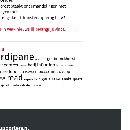
posities
Forest staakt onderhandelingen met
Feyenoord
Stengs keert transfervrij terug bij AZ
r in welk nieuws jij belangrijk vindt.
ud
ardipane
bronckhorst
borges
aivd
infantino
nhoorn
hadj
fifa
ivanusec
juste
givairo
moussa
lotomba
nieuwkoop
kloese
mossad
read
sa
rigaux
sano
sjaakf
sparta
reputatie
ngstedt
ueda
valente
vanhoutte
upporters.nl