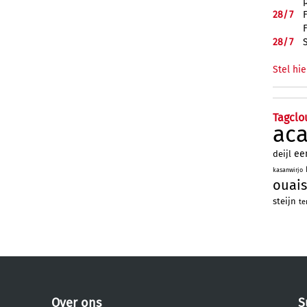
28/
7
28/
7
Stel hie
Tagclo
ac
ee
deijl
kasanwirjo
ouais
steijn
te
Over ons
S