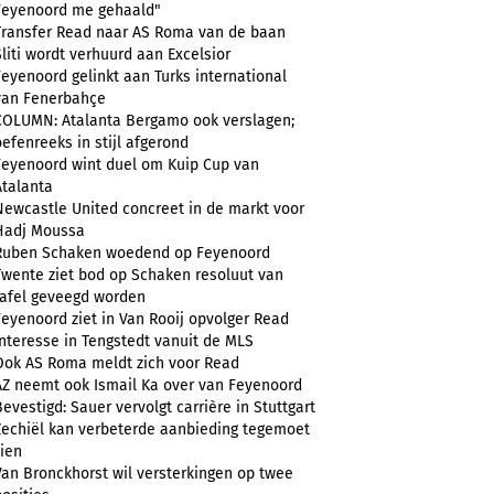
Feyenoord me gehaald"
Transfer Read naar AS Roma van de baan
Sliti wordt verhuurd aan Excelsior
Feyenoord gelinkt aan Turks international
van Fenerbahçe
COLUMN: Atalanta Bergamo ook verslagen;
oefenreeks in stijl afgerond
Feyenoord wint duel om Kuip Cup van
Atalanta
Newcastle United concreet in de markt voor
Hadj Moussa
Ruben Schaken woedend op Feyenoord
Twente ziet bod op Schaken resoluut van
tafel geveegd worden
Feyenoord ziet in Van Rooij opvolger Read
Interesse in Tengstedt vanuit de MLS
Ook AS Roma meldt zich voor Read
AZ neemt ook Ismail Ka over van Feyenoord
Bevestigd: Sauer vervolgt carrière in Stuttgart
Zechiël kan verbeterde aanbieding tegemoet
zien
Van Bronckhorst wil versterkingen op twee