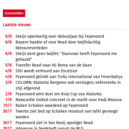
Laatste nieuws
6/
8
Steijn openhartig over debuutjaar bij Feyenoord
6/
8
Bayern haakte af voor Read door twijfelachtig
blessureverleden
6/
8
Steijn kent geen twijfel: "Daarvoor heeft Feyenoord me
gehaald"
5/
8
Transfer Read naar AS Roma van de baan
4/
8
Sliti wordt verhuurd aan Excelsior
4/
8
Feyenoord gelinkt aan Turks international van Fenerbahçe
3/
8
COLUMN: Atalanta Bergamo ook verslagen; oefenreeks in
stijl afgerond
2/
8
Feyenoord wint duel om Kuip Cup van Atalanta
1/
8
Newcastle United concreet in de markt voor Hadj Moussa
31/
7
Ruben Schaken woedend op Feyenoord
30/
7
Twente ziet bod op Schaken resoluut van tafel geveegd
worden
30/
7
Feyenoord ziet in Van Rooij opvolger Read
30/
7
Interesse in Tengstedt vanuit de MLS