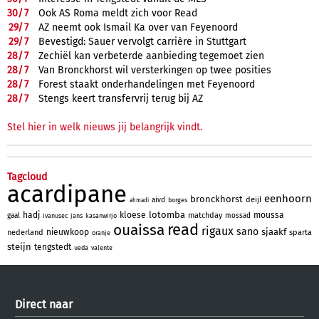
30/
7
Ook AS Roma meldt zich voor Read
29/
7
AZ neemt ook Ismail Ka over van Feyenoord
29/
7
Bevestigd: Sauer vervolgt carrière in Stuttgart
28/
7
Zechiël kan verbeterde aanbieding tegemoet zien
28/
7
Van Bronckhorst wil versterkingen op twee posities
28/
7
Forest staakt onderhandelingen met Feyenoord
28/
7
Stengs keert transfervrij terug bij AZ
Stel hier in welk nieuws jij belangrijk vindt.
Tagcloud
acardipane
eenhoorn
bronckhorst
deijl
aivd
borges
ahmadi
lotomba
hadj
kloese
moussa
matchday
gaal
mossad
ivanusec
jans
kasanwirjo
read
ouaissa
rigaux
sano
sjaakf
nieuwkoop
nederland
sparta
oranje
steijn
tengstedt
ueda
valente
Direct naar