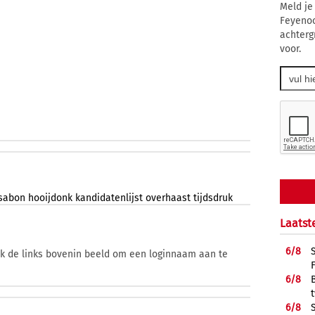
Meld je
Feyenoo
achterg
voor.
sabon
hooijdonk
kandidatenlijst
overhaast
tijdsdruk
Laatst
6/
8
ik de links bovenin beeld om een loginnaam aan te
6/
8
6/
8