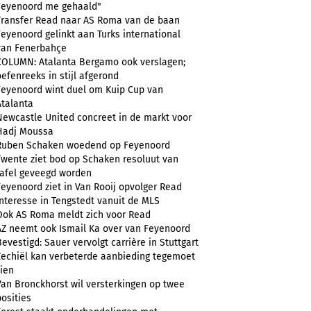
Feyenoord me gehaald"
Transfer Read naar AS Roma van de baan
Feyenoord gelinkt aan Turks international
van Fenerbahçe
COLUMN: Atalanta Bergamo ook verslagen;
oefenreeks in stijl afgerond
Feyenoord wint duel om Kuip Cup van
Atalanta
Newcastle United concreet in de markt voor
Hadj Moussa
Ruben Schaken woedend op Feyenoord
Twente ziet bod op Schaken resoluut van
tafel geveegd worden
Feyenoord ziet in Van Rooij opvolger Read
Interesse in Tengstedt vanuit de MLS
Ook AS Roma meldt zich voor Read
AZ neemt ook Ismail Ka over van Feyenoord
Bevestigd: Sauer vervolgt carrière in Stuttgart
Zechiël kan verbeterde aanbieding tegemoet
zien
Van Bronckhorst wil versterkingen op twee
posities