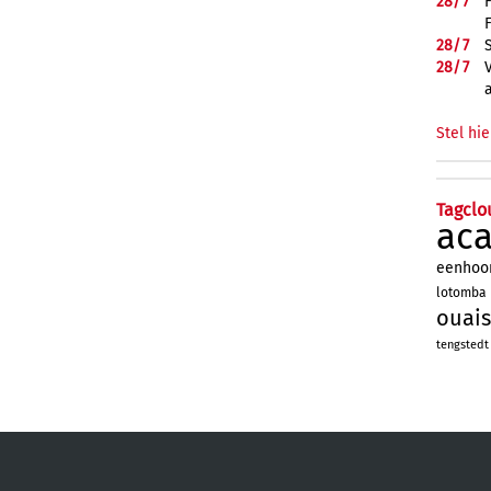
28/
7
28/
7
28/
7
Stel hie
Tagclo
ac
eenhoo
lotomba
ouais
tengstedt