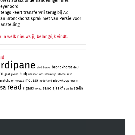
Forest staakt onderhandelingen met
Feyenoord
Stengs keert transfervrij terug bij AZ
Van Bronckhorst sprak met Van Persie voor
aanstelling
r in welk nieuws jij belangrijk vindt.
ud
ardipane
bronckhorst
deijl
aivd
borges
rn
hadj
gaal
kloese
givairo
ivanusec
jans
kasanwirjo
knvb
moussa
nieuwkoop
matchday
mossad
nederland
oranje
read
sa
rigaux
sano
sjaakf
steijn
sparta
roma