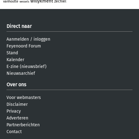
willykment
zechiel
vanhoutte
wessels
Direct naar
Aanmelden
/
inloggen
Feyenoord Forum
Stand
Kalender
E-zine (nieuwsbrief)
Nieuwsarchief
Over ons
Voor webmasters
Disclaimer
Privacy
Adverteren
Partnerberichten
Contact