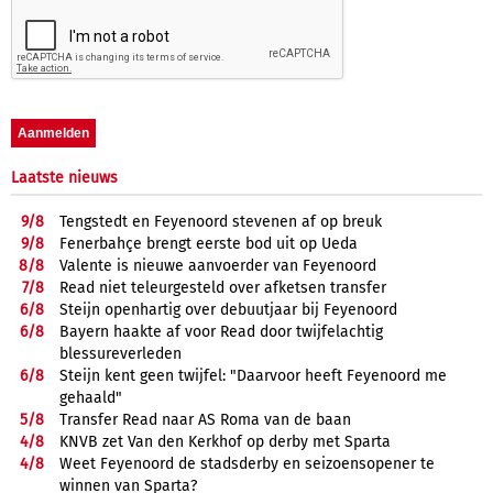
Laatste nieuws
9/
8
Tengstedt en Feyenoord stevenen af op breuk
9/
8
Fenerbahçe brengt eerste bod uit op Ueda
8/
8
Valente is nieuwe aanvoerder van Feyenoord
7/
8
Read niet teleurgesteld over afketsen transfer
6/
8
Steijn openhartig over debuutjaar bij Feyenoord
6/
8
Bayern haakte af voor Read door twijfelachtig
blessureverleden
6/
8
Steijn kent geen twijfel: "Daarvoor heeft Feyenoord me
gehaald"
5/
8
Transfer Read naar AS Roma van de baan
4/
8
KNVB zet Van den Kerkhof op derby met Sparta
4/
8
Weet Feyenoord de stadsderby en seizoensopener te
winnen van Sparta?