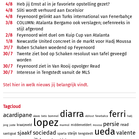
4/
8
Heb jij Ernst al in je favoriete opstelling gezet?
4/
8
Sliti wordt verhuurd aan Excelsior
4/
8
Feyenoord gelinkt aan Turks international van Fenerbahçe
3/
8
COLUMN: Atalanta Bergamo ook verslagen; oefenreeks in
stijl afgerond
2/
8
Feyenoord wint duel om Kuip Cup van Atalanta
1/
8
Newcastle United concreet in de markt voor Hadj Moussa
31/
7
Ruben Schaken woedend op Feyenoord
30/
7
Twente ziet bod op Schaken resoluut van tafel geveegd
worden
30/
7
Feyenoord ziet in Van Rooij opvolger Read
30/
7
Interesse in Tengstedt vanuit de MLS
Stel hier in welk nieuws jij belangrijk vindt.
Tagcloud
diarra
ferri
acardipane
bommel
alaves
betis
elshout
fenerbahce
hadj
lopez
persie
read
kraaijeveld
middenveldert
juste
marmol
jong
moussa
ueda
sociedad
valente
sjaakf
steijn
tengstedt
santigoal
sparta