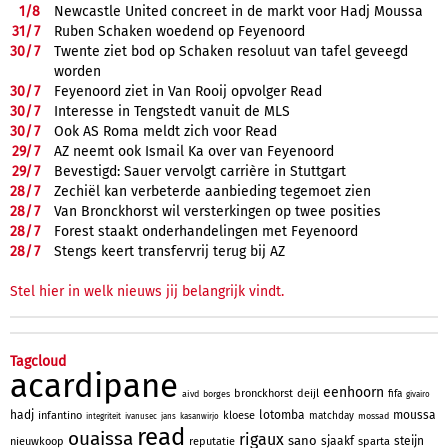
1/
8
Newcastle United concreet in de markt voor Hadj Moussa
31/
7
Ruben Schaken woedend op Feyenoord
30/
7
Twente ziet bod op Schaken resoluut van tafel geveegd
worden
30/
7
Feyenoord ziet in Van Rooij opvolger Read
30/
7
Interesse in Tengstedt vanuit de MLS
30/
7
Ook AS Roma meldt zich voor Read
29/
7
AZ neemt ook Ismail Ka over van Feyenoord
29/
7
Bevestigd: Sauer vervolgt carrière in Stuttgart
28/
7
Zechiël kan verbeterde aanbieding tegemoet zien
28/
7
Van Bronckhorst wil versterkingen op twee posities
28/
7
Forest staakt onderhandelingen met Feyenoord
28/
7
Stengs keert transfervrij terug bij AZ
Stel hier in welk nieuws jij belangrijk vindt.
Tagcloud
acardipane
eenhoorn
bronckhorst
deijl
fifa
aivd
borges
givairo
hadj
lotomba
moussa
infantino
kloese
matchday
mossad
integriteit
ivanusec
jans
kasanwirjo
read
ouaissa
rigaux
sano
sjaakf
steijn
nieuwkoop
reputatie
sparta