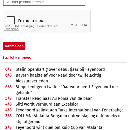
Laatste nieuws
6/
8
Steijn openhartig over debuutjaar bij Feyenoord
6/
8
Bayern haakte af voor Read door twijfelachtig
blessureverleden
6/
8
Steijn kent geen twijfel: "Daarvoor heeft Feyenoord me
gehaald"
5/
8
Transfer Read naar AS Roma van de baan
4/
8
Sliti wordt verhuurd aan Excelsior
4/
8
Feyenoord gelinkt aan Turks international van Fenerbahçe
3/
8
COLUMN: Atalanta Bergamo ook verslagen; oefenreeks in
stijl afgerond
2/
8
Feyenoord wint duel om Kuip Cup van Atalanta