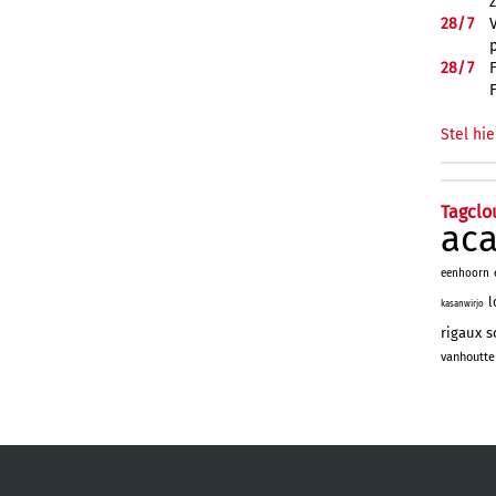
28/
7
28/
7
Stel hie
Tagclo
ac
eenhoorn
l
kasanwirjo
rigaux
s
vanhoutte