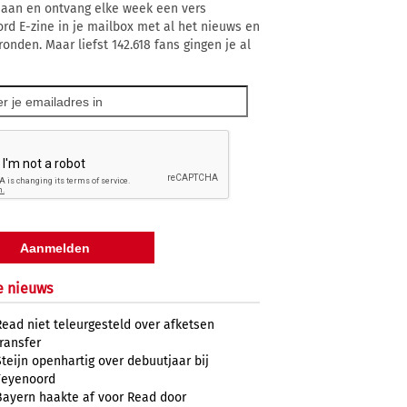
 aan en ontvang elke week een vers
rd E-zine in je mailbox met al het nieuws en
ronden. Maar liefst 142.618 fans gingen je al
e nieuws
Read niet teleurgesteld over afketsen
transfer
Steijn openhartig over debuutjaar bij
Feyenoord
Bayern haakte af voor Read door