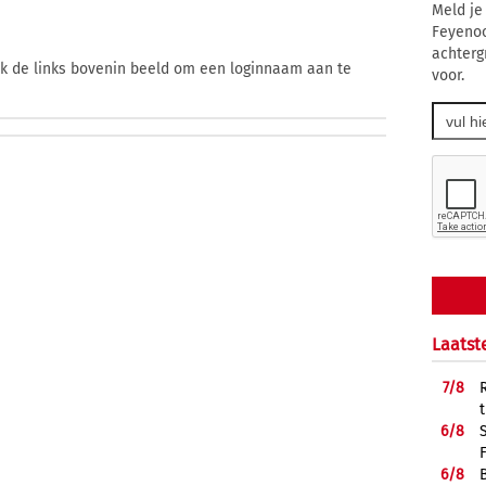
Meld je
Feyenoo
achterg
ik de links bovenin beeld om een loginnaam aan te
voor.
Laatst
7/
8
6/
8
6/
8