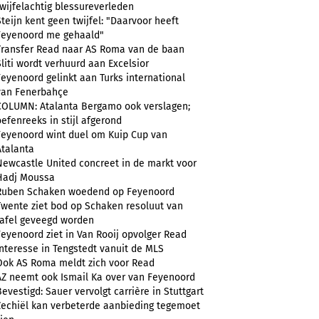
twijfelachtig blessureverleden
Steijn kent geen twijfel: "Daarvoor heeft
Feyenoord me gehaald"
Transfer Read naar AS Roma van de baan
Sliti wordt verhuurd aan Excelsior
Feyenoord gelinkt aan Turks international
van Fenerbahçe
COLUMN: Atalanta Bergamo ook verslagen;
oefenreeks in stijl afgerond
Feyenoord wint duel om Kuip Cup van
Atalanta
Newcastle United concreet in de markt voor
Hadj Moussa
Ruben Schaken woedend op Feyenoord
Twente ziet bod op Schaken resoluut van
tafel geveegd worden
Feyenoord ziet in Van Rooij opvolger Read
Interesse in Tengstedt vanuit de MLS
Ook AS Roma meldt zich voor Read
AZ neemt ook Ismail Ka over van Feyenoord
Bevestigd: Sauer vervolgt carrière in Stuttgart
Zechiël kan verbeterde aanbieding tegemoet