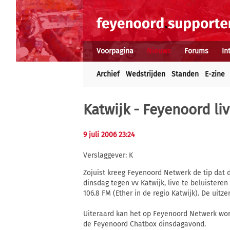
Voorpagina
Nieuws
Forums
In
Archief
Wedstrijden
Standen
E-zine
Katwijk - Feyenoord liv
9 juli 2006 23:24
Verslaggever: K
Zojuist kreeg Feyenoord Netwerk de tip dat
dinsdag tegen vv Katwijk, live te beluisteren 
106.8 FM (Ether in de regio Katwijk). De uitz
Uiteraard kan het op Feyenoord Netwerk wo
de Feyenoord Chatbox dinsdagavond.