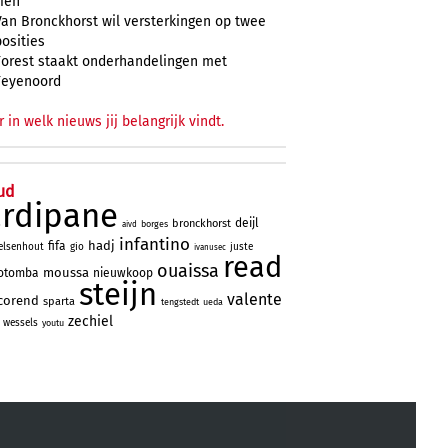
zien
Van Bronckhorst wil versterkingen op twee
posities
Forest staakt onderhandelingen met
Feyenoord
r in welk nieuws jij belangrijk vindt.
ud
ardipane
deijl
bronckhorst
borges
aivd
infantino
hadj
fifa
elsenhout
gio
juste
ivanusec
read
ouaissa
moussa
otomba
nieuwkoop
steijn
valente
corend
sparta
tengstedt
ueda
zechiel
wessels
youtu