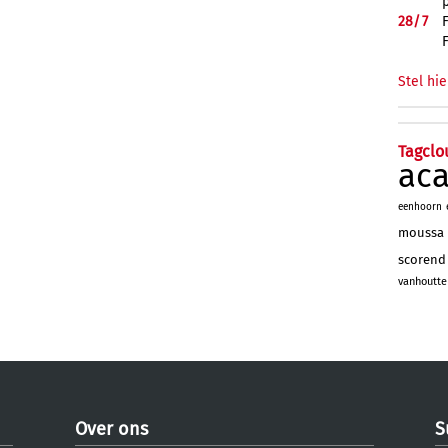
28/
7
Stel hie
Tagclo
ac
eenhoorn
moussa
scorend
vanhoutte
Over ons
S