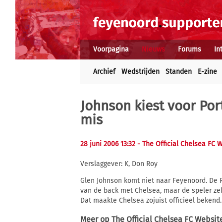
Voorpagina
Nieuws
Forums
In
Archief
Wedstrijden
Standen
E-zine
Johnson kiest voor Por
mis
28 juni 2006 13:32
- The Official Chelsea FC 
Verslaggever: K, Don Roy
Glen Johnson komt niet naar Feyenoord. De
van de back met Chelsea, maar de speler ze
Dat maakte Chelsea zojuist officieel bekend.
Meer op
The Official Chelsea FC Websit