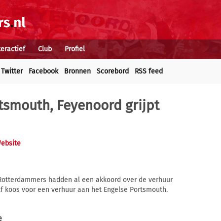
teractief
Club
Profiel
Twitter
Facebook
Bronnen
Scorebord
RSS feed
tsmouth, Feyenoord grijpt
Website
 Rotterdammers hadden al een akkoord over de verhuur
lf koos voor een verhuur aan het Engelse Portsmouth.
e