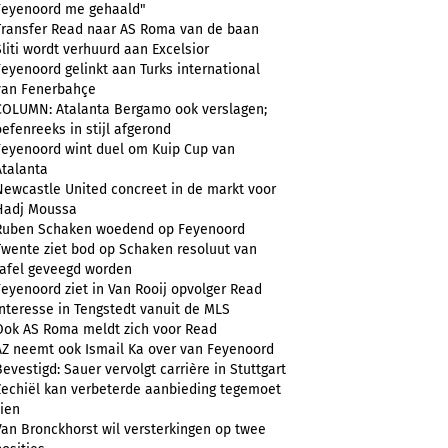
Feyenoord me gehaald"
Transfer Read naar AS Roma van de baan
Sliti wordt verhuurd aan Excelsior
Feyenoord gelinkt aan Turks international
van Fenerbahçe
COLUMN: Atalanta Bergamo ook verslagen;
oefenreeks in stijl afgerond
Feyenoord wint duel om Kuip Cup van
Atalanta
Newcastle United concreet in de markt voor
Hadj Moussa
Ruben Schaken woedend op Feyenoord
Twente ziet bod op Schaken resoluut van
tafel geveegd worden
Feyenoord ziet in Van Rooij opvolger Read
Interesse in Tengstedt vanuit de MLS
Ook AS Roma meldt zich voor Read
AZ neemt ook Ismail Ka over van Feyenoord
Bevestigd: Sauer vervolgt carrière in Stuttgart
Zechiël kan verbeterde aanbieding tegemoet
zien
Van Bronckhorst wil versterkingen op twee