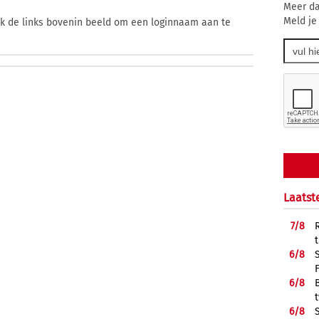
Meer da
Meld je
ik de links bovenin beeld om een loginnaam aan te
Laatst
7/
8
6/
8
6/
8
6/
8