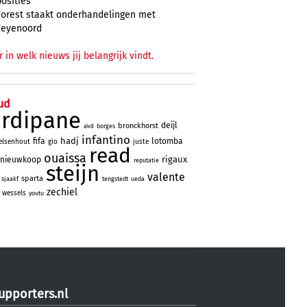
posities
Forest staakt onderhandelingen met
Feyenoord
r in welk nieuws jij belangrijk vindt.
ud
ardipane
deijl
bronckhorst
borges
aivd
infantino
hadj
fifa
lotomba
elsenhout
gio
juste
read
ouaissa
rigaux
nieuwkoop
reputatie
steijn
valente
sparta
sjaakf
tengstedt
ueda
zechiel
wessels
youtu
upporters.nl