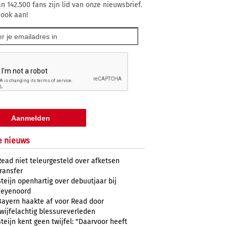
n 142.500 fans zijn lid van onze nieuwsbrief.
 ook aan!
e nieuws
Read niet teleurgesteld over afketsen
transfer
Steijn openhartig over debuutjaar bij
Feyenoord
Bayern haakte af voor Read door
twijfelachtig blessureverleden
Steijn kent geen twijfel: "Daarvoor heeft