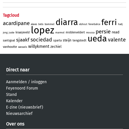
Tagcloud
diarra
ferri
acardipane
bommel
alaves
betis
elshout
fenerbahce
hadj
lopez
persie
read
kraaijeveld
middenveldert
juste
marmol
jong
moussa
ueda
sociedad
valente
sjaakf
steijn
tengstedt
santigoal
sparta
willykment
zechiel
vanhoutte
wessels
Direct naar
Aanmelden
/
inloggen
Feyenoord Forum
Stand
Kalender
E-zine (nieuwsbrief)
Nieuwsarchief
Over ons