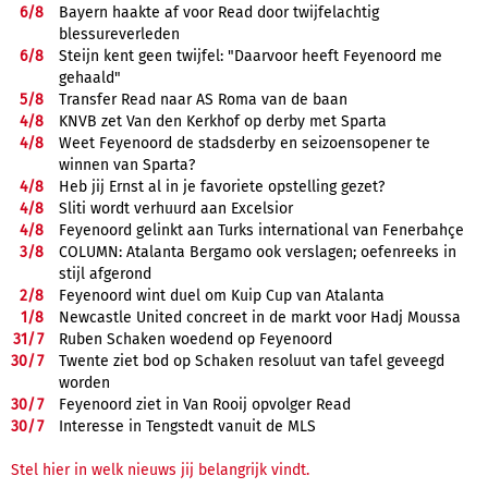
6/
8
Bayern haakte af voor Read door twijfelachtig
blessureverleden
6/
8
Steijn kent geen twijfel: "Daarvoor heeft Feyenoord me
gehaald"
5/
8
Transfer Read naar AS Roma van de baan
4/
8
KNVB zet Van den Kerkhof op derby met Sparta
4/
8
Weet Feyenoord de stadsderby en seizoensopener te
winnen van Sparta?
4/
8
Heb jij Ernst al in je favoriete opstelling gezet?
4/
8
Sliti wordt verhuurd aan Excelsior
4/
8
Feyenoord gelinkt aan Turks international van Fenerbahçe
3/
8
COLUMN: Atalanta Bergamo ook verslagen; oefenreeks in
stijl afgerond
2/
8
Feyenoord wint duel om Kuip Cup van Atalanta
1/
8
Newcastle United concreet in de markt voor Hadj Moussa
31/
7
Ruben Schaken woedend op Feyenoord
30/
7
Twente ziet bod op Schaken resoluut van tafel geveegd
worden
30/
7
Feyenoord ziet in Van Rooij opvolger Read
30/
7
Interesse in Tengstedt vanuit de MLS
Stel hier in welk nieuws jij belangrijk vindt.