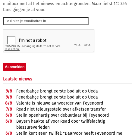
mailbox met al het nieuws en achtergronden. Maar liefst 142.756
fans gingen je al voor.
Laatste nieuws
9/
8
Fenerbahçe brengt eerste bod uit op Ueda
9/
8
Fenerbahçe brengt eerste bod uit op Ueda
8/
8
Valente is nieuwe aanvoerder van Feyenoord
7/
8
Read niet teleurgesteld over afketsen transfer
6/
8
Steijn openhartig over debuutjaar bij Feyenoord
6/
8
Bayern haakte af voor Read door twijfelachtig
blessureverleden
6/
8
Steijn kent geen twijfel: "Daarvoor heeft Feyenoord me