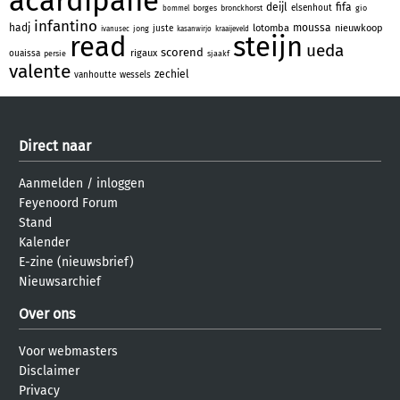
acardipane
deijl
fifa
elsenhout
borges
bronckhorst
gio
bommel
infantino
hadj
moussa
lotomba
nieuwkoop
juste
jong
ivanusec
kasanwirjo
kraaijeveld
read
steijn
ueda
scorend
rigaux
ouaissa
persie
sjaakf
valente
zechiel
vanhoutte
wessels
Direct naar
Aanmelden
/
inloggen
Feyenoord Forum
Stand
Kalender
E-zine (nieuwsbrief)
Nieuwsarchief
Over ons
Voor webmasters
Disclaimer
Privacy