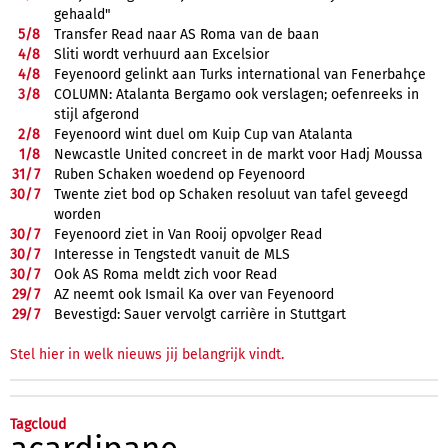
gehaald"
5/
8
Transfer Read naar AS Roma van de baan
4/
8
Sliti wordt verhuurd aan Excelsior
4/
8
Feyenoord gelinkt aan Turks international van Fenerbahçe
3/
8
COLUMN: Atalanta Bergamo ook verslagen; oefenreeks in
stijl afgerond
2/
8
Feyenoord wint duel om Kuip Cup van Atalanta
1/
8
Newcastle United concreet in de markt voor Hadj Moussa
31/
7
Ruben Schaken woedend op Feyenoord
30/
7
Twente ziet bod op Schaken resoluut van tafel geveegd
worden
30/
7
Feyenoord ziet in Van Rooij opvolger Read
30/
7
Interesse in Tengstedt vanuit de MLS
30/
7
Ook AS Roma meldt zich voor Read
29/
7
AZ neemt ook Ismail Ka over van Feyenoord
29/
7
Bevestigd: Sauer vervolgt carrière in Stuttgart
Stel hier in welk nieuws jij belangrijk vindt.
Tagcloud