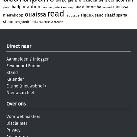
eenhoorn
bronckhorst
deijl
borges
fifa
aivd
infantino
hadj
moussa
lotomba
kloese
ivanusec
juste
kasanwirjo
mossad
givairo
read
ouaissa
rigaux
nieuwkoop
sano
sjaakf
sparta
reputatie
steijn
tengstedt
ueda
valente
vanhoutte
Direct naar
Aanmelden
/
inloggen
Feyenoord Forum
Stand
Kalender
E-zine (nieuwsbrief)
Nieuwsarchief
Over ons
Voor webmasters
Disclaimer
Privacy
Adverteren