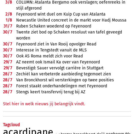
3/
8
COLUMN: Atalanta Bergamo ook verslagen; oefenreeks in
stijl afgerond
2/
8
Feyenoord wint duel om Kuip Cup van Atalanta
1/
8
Newcastle United concreet in de markt voor Hadj Moussa
31/
7
Ruben Schaken woedend op Feyenoord
30/
7
Twente ziet bod op Schaken resoluut van tafel geveegd
worden
30/
7
Feyenoord ziet in Van Rooij opvolger Read
30/
7
Interesse in Tengstedt vanuit de MLS
30/
7
Ook AS Roma meldt zich voor Read
29/
7
AZ neemt ook Ismail Ka over van Feyenoord
29/
7
Bevestigd: Sauer vervolgt carrière in Stuttgart
28/
7
Zechiël kan verbeterde aanbieding tegemoet zien
28/
7
Van Bronckhorst wil versterkingen op twee posities
28/
7
Forest staakt onderhandelingen met Feyenoord
28/
7
Stengs keert transfervrij terug bij AZ
Stel hier in welk nieuws jij belangrijk vindt.
Tagcloud
acardipane