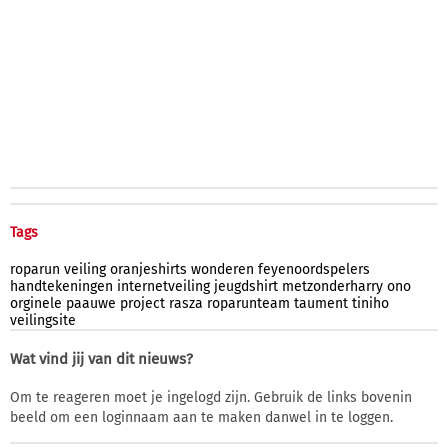
Tags
roparun
veiling
oranjeshirts
wonderen
feyenoordspelers
handtekeningen
internetveiling
jeugdshirt
metzonderharry
ono
orginele
paauwe
project
rasza
roparunteam
taument
tiniho
veilingsite
Wat vind jij van dit nieuws?
Om te reageren moet je ingelogd zijn. Gebruik de links bovenin
beeld om een loginnaam aan te maken danwel in te loggen.