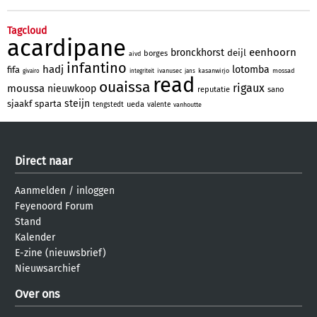
Tagcloud
acardipane
eenhoorn
bronckhorst
deijl
borges
aivd
infantino
hadj
lotomba
fifa
ivanusec
kasanwirjo
mossad
givairo
integriteit
jans
read
ouaissa
rigaux
moussa
nieuwkoop
reputatie
sano
steijn
sjaakf
sparta
ueda
tengstedt
valente
vanhoutte
Direct naar
Aanmelden
/
inloggen
Feyenoord Forum
Stand
Kalender
E-zine (nieuwsbrief)
Nieuwsarchief
Over ons