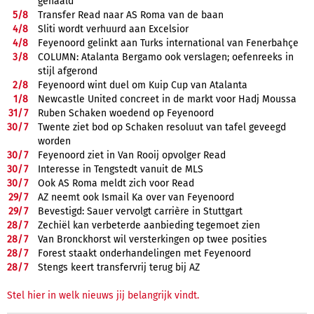
gehaald"
5/
8
Transfer Read naar AS Roma van de baan
4/
8
Sliti wordt verhuurd aan Excelsior
4/
8
Feyenoord gelinkt aan Turks international van Fenerbahçe
3/
8
COLUMN: Atalanta Bergamo ook verslagen; oefenreeks in
stijl afgerond
2/
8
Feyenoord wint duel om Kuip Cup van Atalanta
1/
8
Newcastle United concreet in de markt voor Hadj Moussa
31/
7
Ruben Schaken woedend op Feyenoord
30/
7
Twente ziet bod op Schaken resoluut van tafel geveegd
worden
30/
7
Feyenoord ziet in Van Rooij opvolger Read
30/
7
Interesse in Tengstedt vanuit de MLS
30/
7
Ook AS Roma meldt zich voor Read
29/
7
AZ neemt ook Ismail Ka over van Feyenoord
29/
7
Bevestigd: Sauer vervolgt carrière in Stuttgart
28/
7
Zechiël kan verbeterde aanbieding tegemoet zien
28/
7
Van Bronckhorst wil versterkingen op twee posities
28/
7
Forest staakt onderhandelingen met Feyenoord
28/
7
Stengs keert transfervrij terug bij AZ
Stel hier in welk nieuws jij belangrijk vindt.