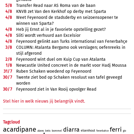
5/
8
Transfer Read naar AS Roma van de baan
4/
8
KNVB zet Van den Kerkhof op derby met Sparta
4/
8
Weet Feyenoord de stadsderby en seizoensopener te
winnen van Sparta?
4/
8
Heb jij Ernst al in je favoriete opstelling gezet?
4/
8
Sliti wordt verhuurd aan Excelsior
4/
8
Feyenoord gelinkt aan Turks international van Fenerbahçe
3/
8
COLUMN: Atalanta Bergamo ook verslagen; oefenreeks in
stijl afgerond
2/
8
Feyenoord wint duel om Kuip Cup van Atalanta
1/
8
Newcastle United concreet in de markt voor Hadj Moussa
31/
7
Ruben Schaken woedend op Feyenoord
30/
7
Twente ziet bod op Schaken resoluut van tafel geveegd
worden
30/
7
Feyenoord ziet in Van Rooij opvolger Read
Stel hier in welk nieuws jij belangrijk vindt.
Tagcloud
acardipane
ferri
diarra
elsenhout
bommel
alaves
betis
fenerbahce
gio