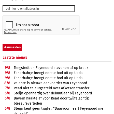
Laatste nieuws
9/
8
Tengstedt en Feyenoord stevenen af op breuk
9/
8
Fenerbahçe brengt eerste bod uit op Ueda
9/
8
Fenerbahçe brengt eerste bod uit op Ueda
8/
8
Valente is nieuwe aanvoerder van Feyenoord
7/
8
Read niet teleurgesteld over afketsen transfer
6/
8
Steijn openhartig over debuutjaar bij Feyenoord
6/
8
Bayern haakte af voor Read door twijfelachtig
blessureverleden
6/
8
Steijn kent geen twijfel: "Daarvoor heeft Feyenoord me
gehaald"