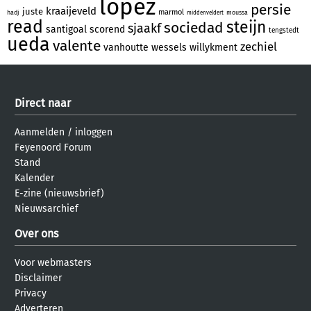
lopez
persie
kraaijeveld
juste
marmol
hadj
moussa
middenveldert
read
steijn
sociedad
sjaakf
santigoal
scorend
tengstedt
ueda
valente
zechiel
vanhoutte
wessels
willykment
Direct naar
Aanmelden
/
inloggen
Feyenoord Forum
Stand
Kalender
E-zine (nieuwsbrief)
Nieuwsarchief
Over ons
Voor webmasters
Disclaimer
Privacy
Adverteren