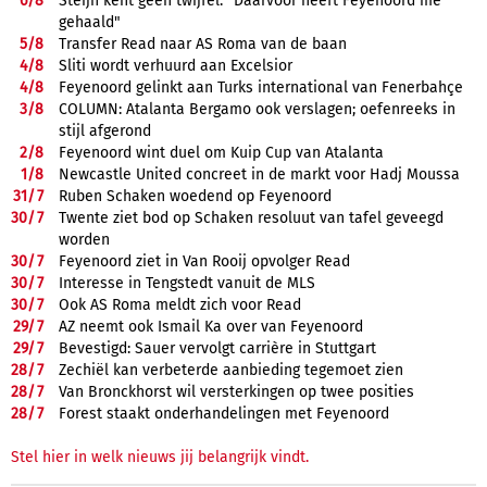
6/
8
Steijn kent geen twijfel: "Daarvoor heeft Feyenoord me
gehaald"
5/
8
Transfer Read naar AS Roma van de baan
4/
8
Sliti wordt verhuurd aan Excelsior
4/
8
Feyenoord gelinkt aan Turks international van Fenerbahçe
3/
8
COLUMN: Atalanta Bergamo ook verslagen; oefenreeks in
stijl afgerond
2/
8
Feyenoord wint duel om Kuip Cup van Atalanta
1/
8
Newcastle United concreet in de markt voor Hadj Moussa
31/
7
Ruben Schaken woedend op Feyenoord
30/
7
Twente ziet bod op Schaken resoluut van tafel geveegd
worden
30/
7
Feyenoord ziet in Van Rooij opvolger Read
30/
7
Interesse in Tengstedt vanuit de MLS
30/
7
Ook AS Roma meldt zich voor Read
29/
7
AZ neemt ook Ismail Ka over van Feyenoord
29/
7
Bevestigd: Sauer vervolgt carrière in Stuttgart
28/
7
Zechiël kan verbeterde aanbieding tegemoet zien
28/
7
Van Bronckhorst wil versterkingen op twee posities
28/
7
Forest staakt onderhandelingen met Feyenoord
Stel hier in welk nieuws jij belangrijk vindt.