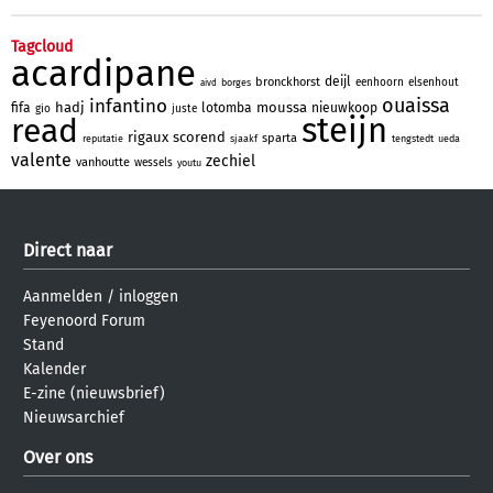
Tagcloud
acardipane
deijl
bronckhorst
eenhoorn
elsenhout
borges
aivd
ouaissa
infantino
hadj
moussa
fifa
lotomba
nieuwkoop
gio
juste
steijn
read
rigaux
scorend
sparta
reputatie
sjaakf
tengstedt
ueda
valente
zechiel
vanhoutte
wessels
youtu
Direct naar
Aanmelden
/
inloggen
Feyenoord Forum
Stand
Kalender
E-zine (nieuwsbrief)
Nieuwsarchief
Over ons