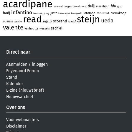
acardipane
deijl
fifa
elsenhout
borges
bronckhorst
gio
bommel
infantino
hadj
moussa
lotomba
nieuwkoop
juste
jong
ivanusec
kasanwirjo
kraaijeveld
read
steijn
ueda
scorend
rigaux
ouaissa
persie
sjaakf
valente
zechiel
vanhoutte
wessels
Direct naar
Aanmelden
/
inloggen
Feyenoord Forum
Stand
Kalender
E-zine (nieuwsbrief)
Nieuwsarchief
Over ons
Voor webmasters
Disclaimer