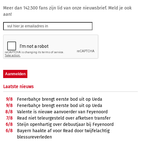
Meer dan 142.500 fans zijn lid van onze nieuwsbrief. Meld je ook
aan!
Laatste nieuws
9/
8
Fenerbahçe brengt eerste bod uit op Ueda
9/
8
Fenerbahçe brengt eerste bod uit op Ueda
8/
8
Valente is nieuwe aanvoerder van Feyenoord
7/
8
Read niet teleurgesteld over afketsen transfer
6/
8
Steijn openhartig over debuutjaar bij Feyenoord
6/
8
Bayern haakte af voor Read door twijfelachtig
blessureverleden