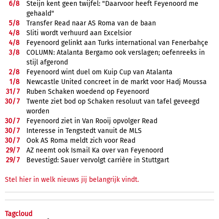
6/
8
Steijn kent geen twijfel: "Daarvoor heeft Feyenoord me
gehaald"
5/
8
Transfer Read naar AS Roma van de baan
4/
8
Sliti wordt verhuurd aan Excelsior
4/
8
Feyenoord gelinkt aan Turks international van Fenerbahçe
3/
8
COLUMN: Atalanta Bergamo ook verslagen; oefenreeks in
stijl afgerond
2/
8
Feyenoord wint duel om Kuip Cup van Atalanta
1/
8
Newcastle United concreet in de markt voor Hadj Moussa
31/
7
Ruben Schaken woedend op Feyenoord
30/
7
Twente ziet bod op Schaken resoluut van tafel geveegd
worden
30/
7
Feyenoord ziet in Van Rooij opvolger Read
30/
7
Interesse in Tengstedt vanuit de MLS
30/
7
Ook AS Roma meldt zich voor Read
29/
7
AZ neemt ook Ismail Ka over van Feyenoord
29/
7
Bevestigd: Sauer vervolgt carrière in Stuttgart
Stel hier in welk nieuws jij belangrijk vindt.
Tagcloud