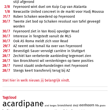
stijl afgerond
2/
8
Feyenoord wint duel om Kuip Cup van Atalanta
1/
8
Newcastle United concreet in de markt voor Hadj Moussa
31/
7
Ruben Schaken woedend op Feyenoord
30/
7
Twente ziet bod op Schaken resoluut van tafel geveegd
worden
30/
7
Feyenoord ziet in Van Rooij opvolger Read
30/
7
Interesse in Tengstedt vanuit de MLS
30/
7
Ook AS Roma meldt zich voor Read
29/
7
AZ neemt ook Ismail Ka over van Feyenoord
29/
7
Bevestigd: Sauer vervolgt carrière in Stuttgart
28/
7
Zechiël kan verbeterde aanbieding tegemoet zien
28/
7
Van Bronckhorst wil versterkingen op twee posities
28/
7
Forest staakt onderhandelingen met Feyenoord
28/
7
Stengs keert transfervrij terug bij AZ
Stel hier in welk nieuws jij belangrijk vindt.
Tagcloud
acardipane
eenhoorn
bronckhorst
deijl
fifa
aivd
borges
givairo