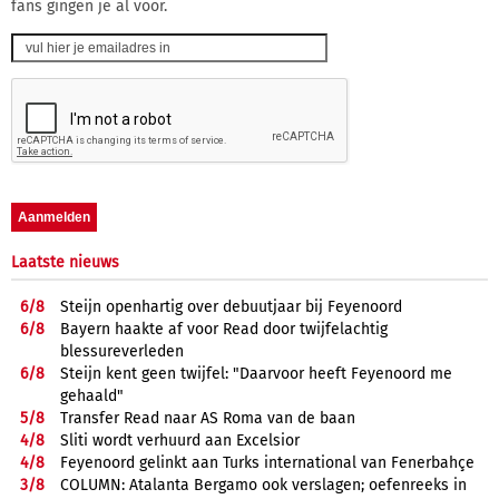
fans gingen je al voor.
Laatste nieuws
6/
8
Steijn openhartig over debuutjaar bij Feyenoord
6/
8
Bayern haakte af voor Read door twijfelachtig
blessureverleden
6/
8
Steijn kent geen twijfel: "Daarvoor heeft Feyenoord me
gehaald"
5/
8
Transfer Read naar AS Roma van de baan
4/
8
Sliti wordt verhuurd aan Excelsior
4/
8
Feyenoord gelinkt aan Turks international van Fenerbahçe
3/
8
COLUMN: Atalanta Bergamo ook verslagen; oefenreeks in