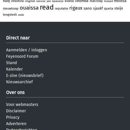
hadj
lotomba
moussa
infantino
kloese
matchday
mossad
integriteit
ivanusec
jans
kasanwirjo
read
ouaissa
rigaux
sano
sjaakf
steijn
nieuwkoop
reputatie
sparta
tengstedt
ueda
Direct naar
Aanmelden
/
inloggen
Feyenoord Forum
Stand
Kalender
E-zine (nieuwsbrief)
Nieuwsarchief
Over ons
Voor webmasters
Disclaimer
Privacy
Adverteren