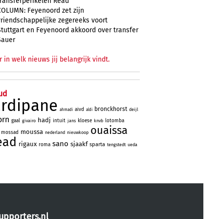
transferperikelen Read
COLUMN: Feyenoord zet zijn
vriendschappelijke zegereeks voort
Stuttgart en Feyenoord akkoord over transfer
Sauer
r in welk nieuws jij belangrijk vindt.
ud
ardipane
bronckhorst
aivd
deijl
ahmadi
aldi
orn
hadj
gaal
intuit
kloese
lotomba
givairo
jans
knvb
ouaissa
moussa
mossad
nederland
nieuwkoop
ead
sano
rigaux
sjaakf
sparta
roma
tengstedt
ueda
upporters.nl