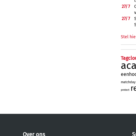
27/
7
27/
7
Stel hie
Tagclo
ac
eenho
matchday
r
protect
Over ons
S