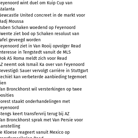
Feyenoord wint duel om Kuip Cup van
Atalanta
Newcastle United concreet in de markt voor
Hadj Moussa
Ruben Schaken woedend op Feyenoord
Twente ziet bod op Schaken resoluut van
tafel geveegd worden
Feyenoord ziet in Van Rooij opvolger Read
Interesse in Tengstedt vanuit de MLS
Ook AS Roma meldt zich voor Read
AZ neemt ook Ismail Ka over van Feyenoord
Bevestigd: Sauer vervolgt carrière in Stuttgart
Zechiël kan verbeterde aanbieding tegemoet
zien
Van Bronckhorst wil versterkingen op twee
posities
Forest staakt onderhandelingen met
Feyenoord
Stengs keert transfervrij terug bij AZ
Van Bronckhorst sprak met Van Persie voor
aanstelling
Te Kloese reageert vanuit Mexico op