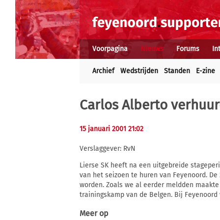
Voorpagina
Nieuws
Forums
In
Archief
Wedstrijden
Standen
E-zine
Carlos Alberto verhuur
15 januari 2001 21:02
Verslaggever: RvN
Lierse SK heeft na een uitgebreide stageperi
van het seizoen te huren van Feyenoord. De
worden. Zoals we al eerder meldden maakte
trainingskamp van de Belgen. Bij Feyenoord
Meer op