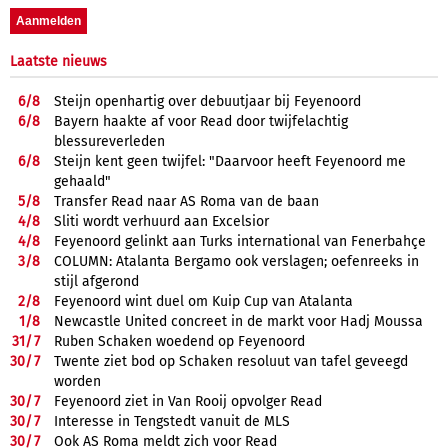
Laatste nieuws
6/
8
Steijn openhartig over debuutjaar bij Feyenoord
6/
8
Bayern haakte af voor Read door twijfelachtig
blessureverleden
6/
8
Steijn kent geen twijfel: "Daarvoor heeft Feyenoord me
gehaald"
5/
8
Transfer Read naar AS Roma van de baan
4/
8
Sliti wordt verhuurd aan Excelsior
4/
8
Feyenoord gelinkt aan Turks international van Fenerbahçe
3/
8
COLUMN: Atalanta Bergamo ook verslagen; oefenreeks in
stijl afgerond
2/
8
Feyenoord wint duel om Kuip Cup van Atalanta
1/
8
Newcastle United concreet in de markt voor Hadj Moussa
31/
7
Ruben Schaken woedend op Feyenoord
30/
7
Twente ziet bod op Schaken resoluut van tafel geveegd
worden
30/
7
Feyenoord ziet in Van Rooij opvolger Read
30/
7
Interesse in Tengstedt vanuit de MLS
30/
7
Ook AS Roma meldt zich voor Read