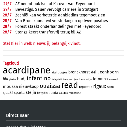
29/
7
AZ neemt ook Ismail Ka over van Feyenoord
29/
7
Bevestigd: Sauer vervolgt carrière in Stuttgart
28/
7
Zechiël kan verbeterde aanbieding tegemoet zien
28/
7
Van Bronckhorst wil versterkingen op twee posities
28/
7
Forest staakt onderhandelingen met Feyenoord
28/
7
Stengs keert transfervrij terug bij AZ
Stel hier in welk nieuws jij belangrijk vindt.
Tagcloud
acardipane
eenhoorn
bronckhorst
deijl
borges
aivd
infantino
hadj
lotomba
fifa
ivanusec
kasanwirjo
mossad
givairo
integriteit
jans
read
ouaissa
rigaux
moussa
nieuwkoop
reputatie
sano
steijn
sjaakf
sparta
ueda
tengstedt
valente
vanhoutte
Direct naar