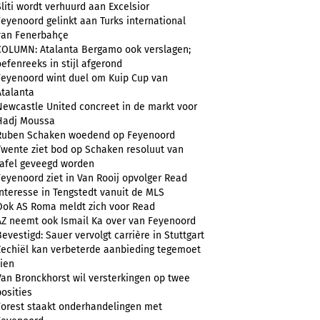
Sliti wordt verhuurd aan Excelsior
Feyenoord gelinkt aan Turks international
van Fenerbahçe
COLUMN: Atalanta Bergamo ook verslagen;
oefenreeks in stijl afgerond
Feyenoord wint duel om Kuip Cup van
Atalanta
Newcastle United concreet in de markt voor
Hadj Moussa
Ruben Schaken woedend op Feyenoord
Twente ziet bod op Schaken resoluut van
tafel geveegd worden
Feyenoord ziet in Van Rooij opvolger Read
Interesse in Tengstedt vanuit de MLS
Ook AS Roma meldt zich voor Read
AZ neemt ook Ismail Ka over van Feyenoord
Bevestigd: Sauer vervolgt carrière in Stuttgart
Zechiël kan verbeterde aanbieding tegemoet
zien
Van Bronckhorst wil versterkingen op twee
posities
Forest staakt onderhandelingen met