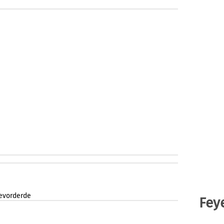
evorderde
Fey