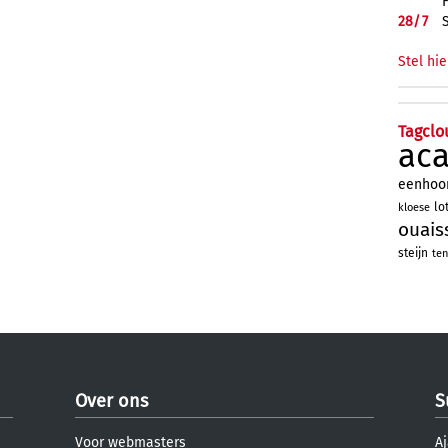
28/
7
Stel hie
Tagclo
ac
eenhoo
lo
kloese
ouais
steijn
ten
Over ons
S
Voor webmasters
Aj