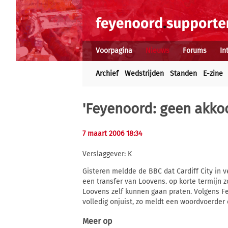
Voorpagina
Nieuws
Forums
In
Archief
Wedstrijden
Standen
E-zine
'Feyenoord: geen akko
7 maart 2006 18:34
Verslaggever: K
Gisteren meldde de BBC dat Cardiff City in
een transfer van Loovens. op korte termijn
Loovens zelf kunnen gaan praten. Volgens Fe
volledig onjuist, zo meldt een woordvoerder
Meer op