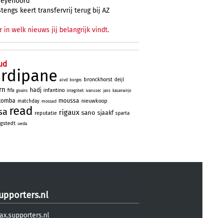
Feyenoord
Stengs keert transfervrij terug bij AZ
r in welk nieuws jij belangrijk vindt.
ud
ardipane
bronckhorst
deijl
aivd
borges
rn
hadj
infantino
fifa
givairo
integriteit
ivanusec
jans
kasanwirjo
tomba
moussa
nieuwkoop
matchday
mossad
read
sa
rigaux
sano
sjaakf
reputatie
sparta
gstedt
ueda
upporters.nl
ax.supporters.nl