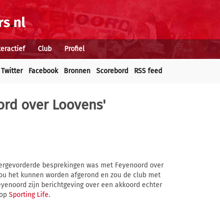
teractief
Club
Profiel
Twitter
Facebook
Bronnen
Scorebord
RSS feed
ord over Loovens'
 vergevorderde besprekingen was met Feyenoord over
 zou het kunnen worden afgerond en zou de club met
yenoord zijn berichtgeving over een akkoord echter
 op
Sporting Life
.