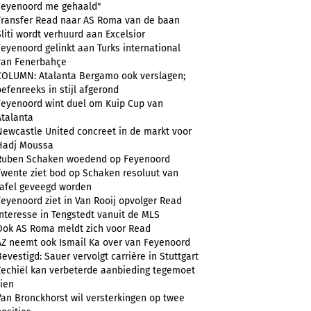
Feyenoord me gehaald"
Transfer Read naar AS Roma van de baan
Sliti wordt verhuurd aan Excelsior
Feyenoord gelinkt aan Turks international
van Fenerbahçe
COLUMN: Atalanta Bergamo ook verslagen;
oefenreeks in stijl afgerond
Feyenoord wint duel om Kuip Cup van
Atalanta
Newcastle United concreet in de markt voor
Hadj Moussa
Ruben Schaken woedend op Feyenoord
Twente ziet bod op Schaken resoluut van
tafel geveegd worden
Feyenoord ziet in Van Rooij opvolger Read
Interesse in Tengstedt vanuit de MLS
Ook AS Roma meldt zich voor Read
AZ neemt ook Ismail Ka over van Feyenoord
Bevestigd: Sauer vervolgt carrière in Stuttgart
Zechiël kan verbeterde aanbieding tegemoet
zien
Van Bronckhorst wil versterkingen op twee