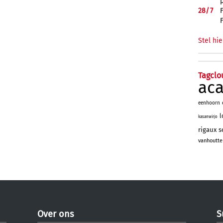
28/
7
Stel hie
Tagclo
ac
eenhoorn
l
kasanwirjo
rigaux
s
vanhoutte
Over ons
S