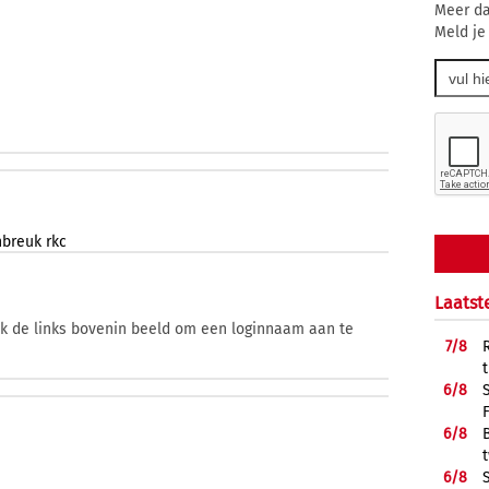
Meer da
Meld je
nbreuk
rkc
Laatst
ik de links bovenin beeld om een loginnaam aan te
7/
8
6/
8
6/
8
6/
8