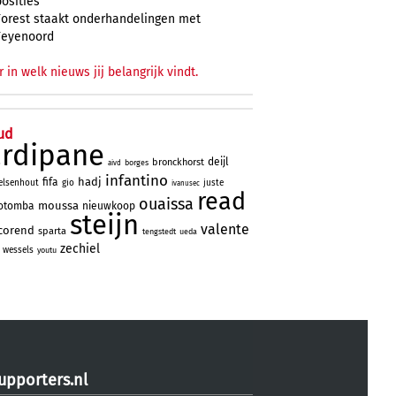
posities
Forest staakt onderhandelingen met
Feyenoord
r in welk nieuws jij belangrijk vindt.
ud
ardipane
deijl
bronckhorst
borges
aivd
infantino
hadj
fifa
elsenhout
gio
juste
ivanusec
read
ouaissa
moussa
otomba
nieuwkoop
steijn
valente
corend
sparta
tengstedt
ueda
zechiel
wessels
youtu
upporters.nl