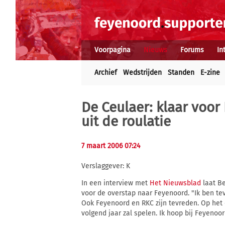
Voorpagina
Nieuws
Forums
In
Archief
Wedstrijden
Standen
E-zine
De Ceulaer: klaar voo
uit de roulatie
7 maart 2006 07:24
Verslaggever: K
In een interview met
Het Nieuwsblad
laat Be
voor de overstap naar Feyenoord. "Ik ben tev
Ook Feyenoord en RKC zijn tevreden. Op het
volgend jaar zal spelen. Ik hoop bij Feyenoor