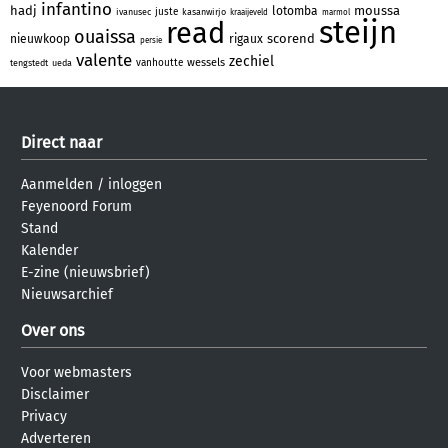
infantino
hadj
moussa
lotomba
juste
ivanusec
kasanwirjo
kraaijeveld
marmol
steijn
read
ouaissa
scorend
nieuwkoop
rigaux
persie
valente
zechiel
wessels
vanhoutte
tengstedt
ueda
Direct naar
Aanmelden
/
inloggen
Feyenoord Forum
Stand
Kalender
E-zine (nieuwsbrief)
Nieuwsarchief
Over ons
Voor webmasters
Disclaimer
Privacy
Adverteren