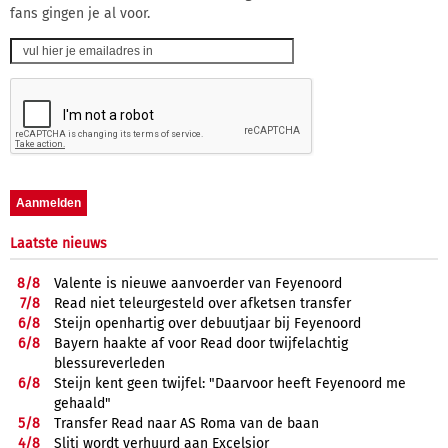
fans gingen je al voor.
Laatste nieuws
8/
8
Valente is nieuwe aanvoerder van Feyenoord
7/
8
Read niet teleurgesteld over afketsen transfer
6/
8
Steijn openhartig over debuutjaar bij Feyenoord
6/
8
Bayern haakte af voor Read door twijfelachtig
blessureverleden
6/
8
Steijn kent geen twijfel: "Daarvoor heeft Feyenoord me
gehaald"
5/
8
Transfer Read naar AS Roma van de baan
4/
8
Sliti wordt verhuurd aan Excelsior