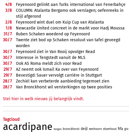
4/
8
Feyenoord gelinkt aan Turks international van Fenerbahçe
3/
8
COLUMN: Atalanta Bergamo ook verslagen; oefenreeks in
stijl afgerond
2/
8
Feyenoord wint duel om Kuip Cup van Atalanta
1/
8
Newcastle United concreet in de markt voor Hadj Moussa
31/
7
Ruben Schaken woedend op Feyenoord
30/
7
Twente ziet bod op Schaken resoluut van tafel geveegd
worden
30/
7
Feyenoord ziet in Van Rooij opvolger Read
30/
7
Interesse in Tengstedt vanuit de MLS
30/
7
Ook AS Roma meldt zich voor Read
29/
7
AZ neemt ook Ismail Ka over van Feyenoord
29/
7
Bevestigd: Sauer vervolgt carrière in Stuttgart
28/
7
Zechiël kan verbeterde aanbieding tegemoet zien
28/
7
Van Bronckhorst wil versterkingen op twee posities
Stel hier in welk nieuws jij belangrijk vindt.
Tagcloud
acardipane
deijl
fifa
bronckhorst
eenhoorn
elsenhout
gio
borges