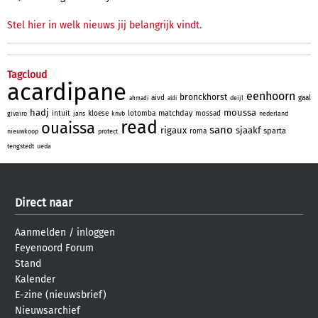
Stel hier in welk nieuws jij belangrijk vindt.
Tagcloud
acardipane
eenhoorn
bronckhorst
aivd
gaal
deijl
ahmadi
aldi
hadj
moussa
matchday
intuit
kloese
lotomba
mossad
givairo
jans
knvb
nederland
read
ouaissa
sano
rigaux
sjaakf
sparta
roma
nieuwkoop
protect
tengstedt
ueda
Direct naar
Aanmelden
/
inloggen
Feyenoord Forum
Stand
Kalender
E-zine (nieuwsbrief)
Nieuwsarchief