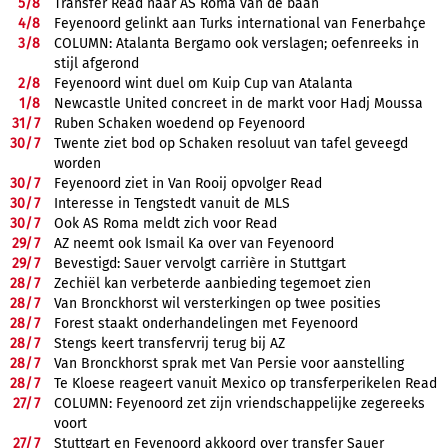
5/
8
Transfer Read naar AS Roma van de baan
4/
8
Feyenoord gelinkt aan Turks international van Fenerbahçe
3/
8
COLUMN: Atalanta Bergamo ook verslagen; oefenreeks in
stijl afgerond
2/
8
Feyenoord wint duel om Kuip Cup van Atalanta
1/
8
Newcastle United concreet in de markt voor Hadj Moussa
31/
7
Ruben Schaken woedend op Feyenoord
30/
7
Twente ziet bod op Schaken resoluut van tafel geveegd
worden
30/
7
Feyenoord ziet in Van Rooij opvolger Read
30/
7
Interesse in Tengstedt vanuit de MLS
30/
7
Ook AS Roma meldt zich voor Read
29/
7
AZ neemt ook Ismail Ka over van Feyenoord
29/
7
Bevestigd: Sauer vervolgt carrière in Stuttgart
28/
7
Zechiël kan verbeterde aanbieding tegemoet zien
28/
7
Van Bronckhorst wil versterkingen op twee posities
28/
7
Forest staakt onderhandelingen met Feyenoord
28/
7
Stengs keert transfervrij terug bij AZ
28/
7
Van Bronckhorst sprak met Van Persie voor aanstelling
28/
7
Te Kloese reageert vanuit Mexico op transferperikelen Read
27/
7
COLUMN: Feyenoord zet zijn vriendschappelijke zegereeks
voort
27/
7
Stuttgart en Feyenoord akkoord over transfer Sauer