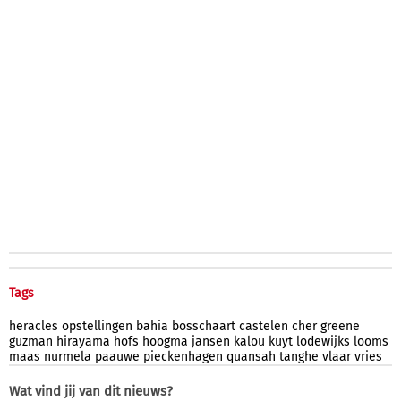
Tags
heracles
opstellingen
bahia
bosschaart
castelen
cher
greene
guzman
hirayama
hofs
hoogma
jansen
kalou
kuyt
lodewijks
looms
maas
nurmela
paauwe
pieckenhagen
quansah
tanghe
vlaar
vries
Wat vind jij van dit nieuws?