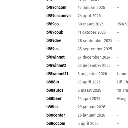
b789cncom
16 januari 2026
-
b789cncomvn
24 april 2026
-
b789co
30 maart 2025
159/5
b789couk
11 oktober 2025
-
b789dev
28 september 2025
-
b789us
25 september 2025
-
b78winnet
27 december 2024
-
b78winnet1
23 december 2025
-
b78winnet11
3 augustus 2026
hanoi
b888io
10 april 2025
Hồ Ch
b88autos
5 maart 2025
10 Tr
b88beer
16 april 2025
Đăng 
b88bii
29 januari 2026
-
b88center
26 januari 2026
-
b88cocom
5 april 2025
-