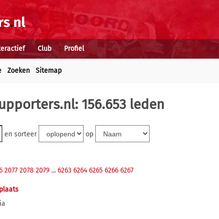
teractief
Club
Profiel
e
Zoeken
Sitemap
upporters.nl: 156.653 leden
en sorteer
op
6
2077
2078
2079
...
6263
6264
6265
6266
6267
laats
ia