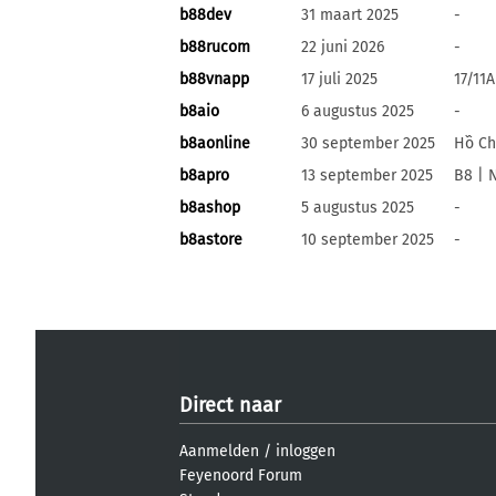
b88dev
31 maart 2025
-
b88rucom
22 juni 2026
-
b88vnapp
17 juli 2025
17/11
b8aio
6 augustus 2025
-
b8aonline
30 september 2025
Hồ Ch
b8apro
13 september 2025
B8 | 
b8ashop
5 augustus 2025
-
b8astore
10 september 2025
-
Direct naar
Aanmelden
/
inloggen
Feyenoord Forum