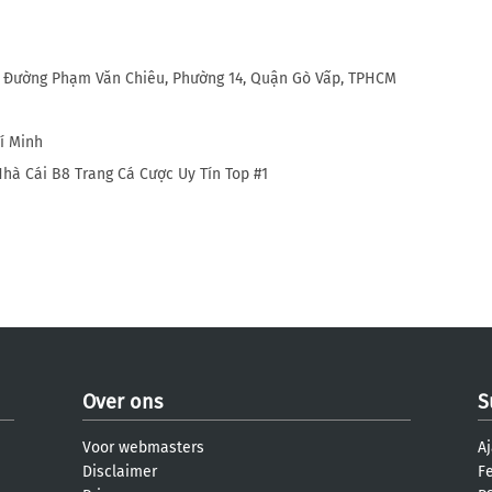
A Đường Phạm Văn Chiêu, Phường 14, Quận Gò Vấp, TPHCM
í Minh
Nhà Cái B8 Trang Cá Cược Uy Tín Top #1
Over ons
S
Voor webmasters
Aj
Disclaimer
F