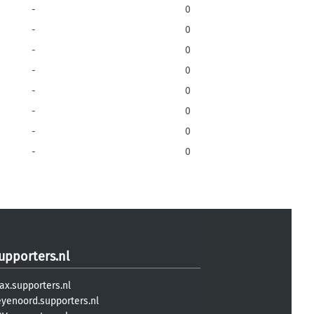
-
0
-
0
-
0
-
0
-
0
-
0
-
0
-
0
upporters.nl
ax.supporters.nl
eyenoord.supporters.nl