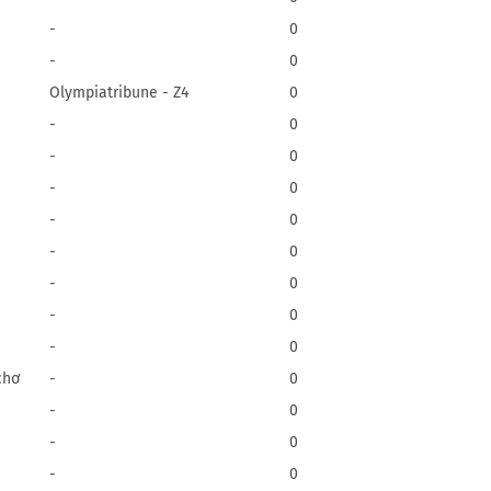
-
0
-
0
Olympiatribune - Z4
0
-
0
-
0
-
0
-
0
-
0
-
0
-
0
-
0
chơ
-
0
-
0
-
0
-
0