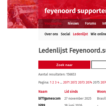
Voorpagina
Nieuws
Forums
In
Over ons
Social
Ledenlijst
Wie onlin
Ledenlijst Feyenoord.s
Aantal resultaten: 156653
Pagina:
1
2
3
4
...
2071
2072
2073
2074
2075
207
Naam
Lid sinds
Woonp
b777gamescom
27 november 2025
Brasíl
b789
18 juni 2026
-