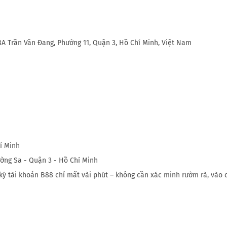
8A Trần Văn Đang, Phường 11, Quận 3, Hồ Chí Minh, Việt Nam
í Minh
ường Sa - Quận 3 - Hồ Chí Minh
ký tài khoản B88 chỉ mất vài phút – không cần xác minh rườm rà, vào 