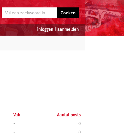
inloggen
|
aanmelden
Vak
Aantal posts
-
0
-
0