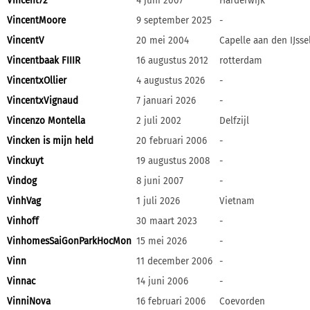
Vincent72
4 juni 2007
Harderwijk
VincentMoore
9 september 2025
-
VincentV
20 mei 2004
Capelle aan den IJsse
Vincentbaak FIIIR
16 augustus 2012
rotterdam
VincentxOllier
4 augustus 2026
-
VincentxVignaud
7 januari 2026
-
Vincenzo Montella
2 juli 2002
Delfzijl
Vincken is mijn held
20 februari 2006
-
Vinckuyt
19 augustus 2008
-
Vindog
8 juni 2007
-
VinhVag
1 juli 2026
Vietnam
Vinhoff
30 maart 2023
-
VinhomesSaiGonParkHocMon
15 mei 2026
-
Vinn
11 december 2006
-
Vinnac
14 juni 2006
-
VinniNova
16 februari 2006
Coevorden