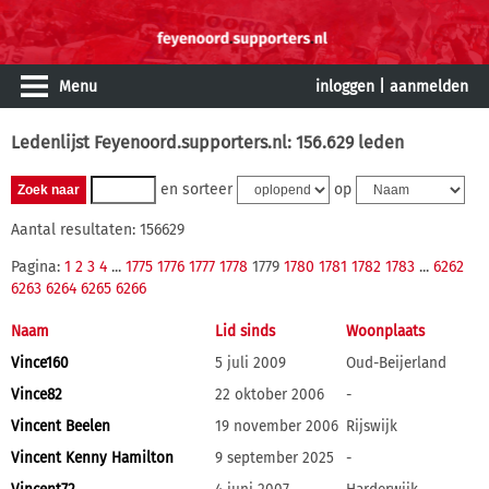
Menu
inloggen
|
aanmelden
Ledenlijst Feyenoord.supporters.nl: 156.629 leden
en sorteer
op
Aantal resultaten: 156629
Pagina:
1
2
3
4
...
1775
1776
1777
1778
1779
1780
1781
1782
1783
...
6262
6263
6264
6265
6266
Naam
Lid sinds
Woonplaats
Vince160
5 juli 2009
Oud-Beijerland
Vince82
22 oktober 2006
-
Vincent Beelen
19 november 2006
Rijswijk
Vincent Kenny Hamilton
9 september 2025
-