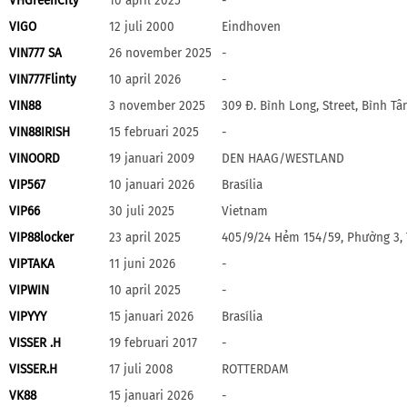
VHGreenCity
10 april 2025
-
VIGO
12 juli 2000
Eindhoven
VIN777 SA
26 november 2025
-
VIN777Flinty
10 april 2026
-
VIN88
3 november 2025
309 Đ. Bình Long, Street, Bình T
VIN88IRISH
15 februari 2025
-
VINOORD
19 januari 2009
DEN HAAG/WESTLAND
VIP567
10 januari 2026
Brasília
VIP66
30 juli 2025
Vietnam
VIP88locker
23 april 2025
405/9/24 Hẻm 154/59, Phường 3, 
VIPTAKA
11 juni 2026
-
VIPWIN
10 april 2025
-
VIPYYY
15 januari 2026
Brasília
VISSER .H
19 februari 2017
-
VISSER.H
17 juli 2008
ROTTERDAM
VK88
15 januari 2026
-