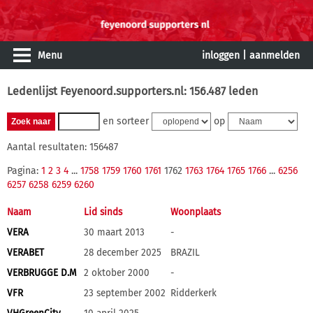
Menu
inloggen
|
aanmelden
Ledenlijst Feyenoord.supporters.nl: 156.487 leden
en sorteer
op
Aantal resultaten: 156487
Pagina:
1
2
3
4
...
1758
1759
1760
1761
1762
1763
1764
1765
1766
...
6256
6257
6258
6259
6260
Naam
Lid sinds
Woonplaats
VERA
30 maart 2013
-
VERABET
28 december 2025
BRAZIL
VERBRUGGE D.M
2 oktober 2000
-
VFR
23 september 2002
Ridderkerk