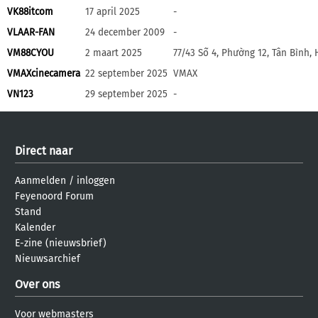
VK88itcom
17 april 2025
-
VLAAR-FAN
24 december 2009
-
VM88CYOU
2 maart 2025
77/43 Số 4, Phường 12, Tân Bình,
VMAXcinecamera
22 september 2025
VMAX
VN123
29 september 2025
-
Direct naar
Aanmelden
/
inloggen
Feyenoord Forum
Stand
Kalender
E-zine (nieuwsbrief)
Nieuwsarchief
Over ons
Voor webmasters