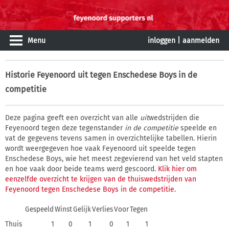
Menu
inloggen
|
aanmelden
Historie
Feyenoord uit tegen Enschedese Boys in de
competitie
Deze pagina geeft een overzicht van alle
uit
wedstrijden die
Feyenoord tegen deze tegenstander
in de competitie
speelde en
vat de gegevens tevens samen in overzichtelijke tabellen. Hierin
wordt weergegeven hoe vaak Feyenoord uit speelde tegen
Enschedese Boys, wie het meest zegevierend van het veld stapten
en hoe vaak door beide teams werd gescoord.
Klik hier om
eenzelfde overzicht te krijgen van de thuiswedstrijden van
Feyenoord tegen Enschedese Boys in de competitie.
Gespeeld
Winst
Gelijk
Verlies
Voor
Tegen
Thuis
1
0
1
0
1
1