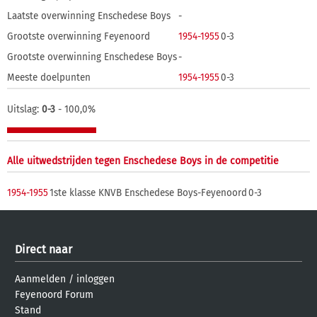
Laatste overwinning Enschedese Boys
-
Grootste overwinning Feyenoord
1954-1955
0-3
Grootste overwinning Enschedese Boys
-
Meeste doelpunten
1954-1955
0-3
Uitslag:
0-3
- 100,0%
Alle uitwedstrijden tegen Enschedese Boys in de competitie
1954-1955
1ste klasse KNVB
Enschedese Boys-Feyenoord
0-3
Direct naar
Aanmelden
/
inloggen
Feyenoord Forum
Stand