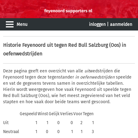
Menu
inloggen
|
aanmelden
Historie
Feyenoord uit tegen Red Bull Salzburg (Oos) in
oefenwedstrijden
Deze pagina geeft een overzicht van alle
uit
wedstrijden die
Feyenoord tegen deze tegenstander
in oefenwedstrijden
speelde
en vat de gegevens tevens samen in overzichtelijke tabellen.
Hierin wordt weergegeven hoe vaak Feyenoord uit speelde tegen
Red Bull Salzburg (Oos), wie het meest zegevierend van het veld
stapten en hoe vaak door beide teams werd gescoord.
Gespeeld
Winst
Gelijk
Verlies
Voor
Tegen
Uit
1
1
0
0
2
1
Neutraal
1
0
0
1
1
3