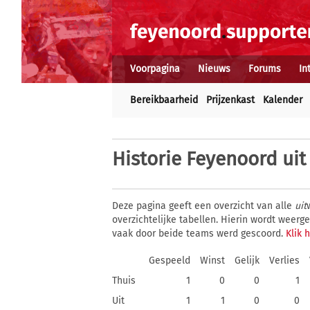
Voorpagina
Nieuws
Forums
In
Bereikbaarheid
Prijzenkast
Kalender
Historie
Feyenoord uit
Deze pagina geeft een overzicht van alle
uit
overzichtelijke tabellen. Hierin wordt weer
vaak door beide teams werd gescoord.
Klik 
Gespeeld
Winst
Gelijk
Verlies
Thuis
1
0
0
1
Uit
1
1
0
0