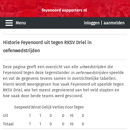
Menu
inloggen
|
aanmelden
Historie
Feyenoord uit tegen RKSV Driel in
oefenwedstrijden
Deze pagina geeft een overzicht van alle
uit
wedstrijden die
Feyenoord tegen deze tegenstander
in oefenwedstrijden
speelde
en vat de gegevens tevens samen in overzichtelijke tabellen.
Hierin wordt weergegeven hoe vaak Feyenoord uit speelde tegen
RKSV Driel, wie het meest zegevierend van het veld stapten en
hoe vaak door beide teams werd gescoord.
Gespeeld
Winst
Gelijk
Verlies
Voor
Tegen
Uit
1
1
0
0
16
0
Totaal
1
1
0
0
16
0