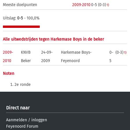
Meeste doelpunten
2009-2010
0-5 (0-3)
1)
Uitslag:
0-5
- 100,0%
Alle uitwedstrijden tegen Harkemase Boys in de beker
2009-
KNVB
24-09-
Harkemase Boys-
0-
(0-3)
1)
2010
Beker
2009
Feyenoord
5
Noten
2e ronde
Direct naar
Aanmelden
/
inloggen
Feyenoord Forum