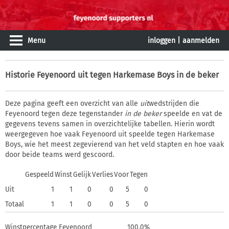
Menu
inloggen
|
aanmelden
Historie
Feyenoord uit tegen Harkemase Boys in de beker
Deze pagina geeft een overzicht van alle
uit
wedstrijden die
Feyenoord tegen deze tegenstander
in de beker
speelde en vat de
gegevens tevens samen in overzichtelijke tabellen. Hierin wordt
weergegeven hoe vaak Feyenoord uit speelde tegen Harkemase
Boys, wie het meest zegevierend van het veld stapten en hoe vaak
door beide teams werd gescoord.
Gespeeld
Winst
Gelijk
Verlies
Voor
Tegen
Uit
1
1
0
0
5
0
Totaal
1
1
0
0
5
0
Winstpercentage Feyenoord
100,0%