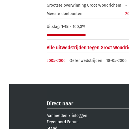
Grootste overwinning Groot Woudrichem
-
Meeste doelpunten
2
Uitslag:
1-18
- 100,0%
Alle uitwedstrijden tegen Groot Woudr
2005-2006
Oefenwedstrijden
18-05-2006
Direct naar
Aanmelden
/
inloggen
Feyenoord Forum
Stand