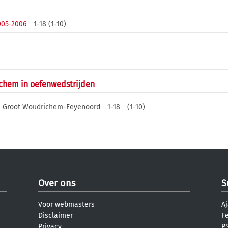
005-2006
1-18 (1-10)
ichem in oefenwedstrijden
Groot Woudrichem-Feyenoord
1-18
(1-10)
Over ons
S
Voor webmasters
Aj
Disclaimer
F
Privacy
PS