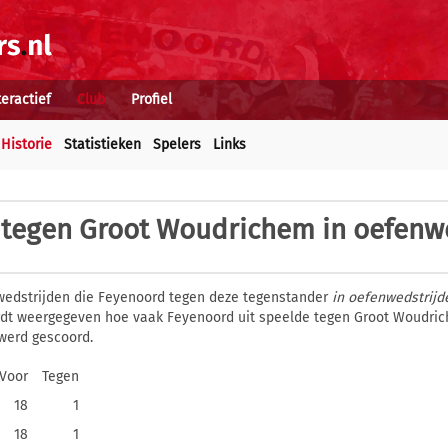
teractief
Club
Profiel
Historie
Statistieken
Spelers
Links
 tegen Groot Woudrichem in oefenw
wedstrijden die Feyenoord tegen deze tegenstander
in oefenwedstrijd
wordt weergegeven hoe vaak Feyenoord uit speelde tegen Groot Woudri
werd gescoord.
Voor
Tegen
18
1
18
1