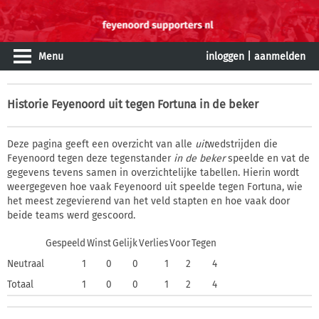
Menu
inloggen
|
aanmelden
Historie
Feyenoord uit tegen Fortuna in de beker
Deze pagina geeft een overzicht van alle
uit
wedstrijden die
Feyenoord tegen deze tegenstander
in de beker
speelde en vat de
gegevens tevens samen in overzichtelijke tabellen. Hierin wordt
weergegeven hoe vaak Feyenoord uit speelde tegen Fortuna, wie
het meest zegevierend van het veld stapten en hoe vaak door
beide teams werd gescoord.
Gespeeld
Winst
Gelijk
Verlies
Voor
Tegen
Neutraal
1
0
0
1
2
4
Totaal
1
0
0
1
2
4