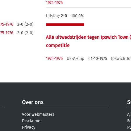
1975-1976
Uitslag:
2-0
- 100,0%
975-1976
2-0 (2-0)
975-1976
2-0 (2-0)
Alle uitwedstrijden tegen Ipswich Town (
competitie
1975-1976
UEFA-Cup
01-10-1975
Ipswich T
Over ons
S
Voor webmasters
Aj
Disclaimer
F
Privacy
PS