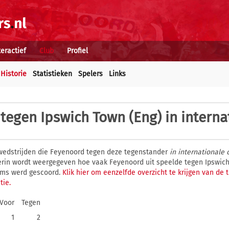
teractief
Club
Profiel
Historie
Statistieken
Spelers
Links
tegen Ipswich Town (Eng) in interna
wedstrijden die Feyenoord tegen deze tegenstander
in internationale 
ierin wordt weergegeven hoe vaak Feyenoord uit speelde tegen Ipswic
ams werd gescoord.
Klik hier om eenzelfde overzicht te krijgen van de
tie.
Voor
Tegen
1
2