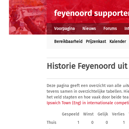
Voorpagina
Nieuws
Forums
In
Bereikbaarheid
Prijzenkast
Kalender
Historie
Feyenoord uit 
Deze pagina geeft een overzicht van alle
uit
tevens samen in overzichtelijke tabellen. H
het veld stapten en hoe vaak door beide te
Ipswich Town (Eng) in internationale competi
Gespeeld
Winst
Gelijk
Verlies
Thuis
1
0
0
1