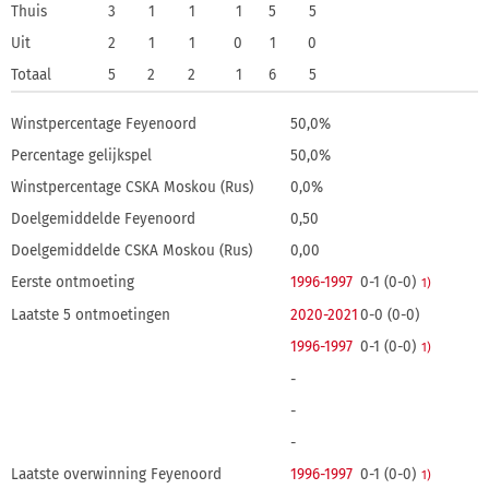
Thuis
3
1
1
1
5
5
Uit
2
1
1
0
1
0
Totaal
5
2
2
1
6
5
Winstpercentage Feyenoord
50,0%
Percentage gelijkspel
50,0%
Winstpercentage CSKA Moskou (Rus)
0,0%
Doelgemiddelde Feyenoord
0,50
Doelgemiddelde CSKA Moskou (Rus)
0,00
Eerste ontmoeting
1996-1997
0-1 (0-0)
1)
Laatste 5 ontmoetingen
2020-2021
0-0 (0-0)
1996-1997
0-1 (0-0)
1)
-
-
-
Laatste overwinning Feyenoord
1996-1997
0-1 (0-0)
1)