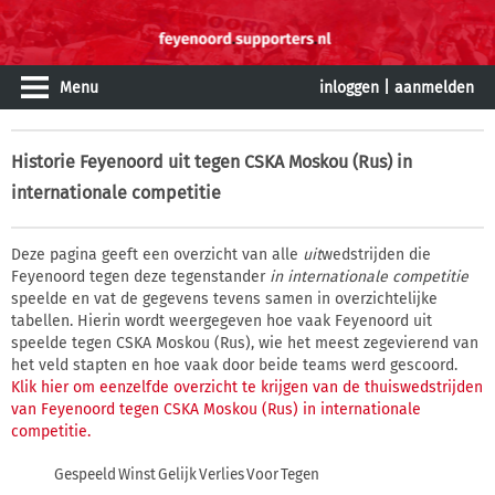
Menu
inloggen
|
aanmelden
Historie
Feyenoord uit tegen CSKA Moskou (Rus) in
internationale competitie
Deze pagina geeft een overzicht van alle
uit
wedstrijden die
Feyenoord tegen deze tegenstander
in internationale competitie
speelde en vat de gegevens tevens samen in overzichtelijke
tabellen. Hierin wordt weergegeven hoe vaak Feyenoord uit
speelde tegen CSKA Moskou (Rus), wie het meest zegevierend van
het veld stapten en hoe vaak door beide teams werd gescoord.
Klik hier om eenzelfde overzicht te krijgen van de thuiswedstrijden
van Feyenoord tegen CSKA Moskou (Rus) in internationale
competitie.
Gespeeld
Winst
Gelijk
Verlies
Voor
Tegen