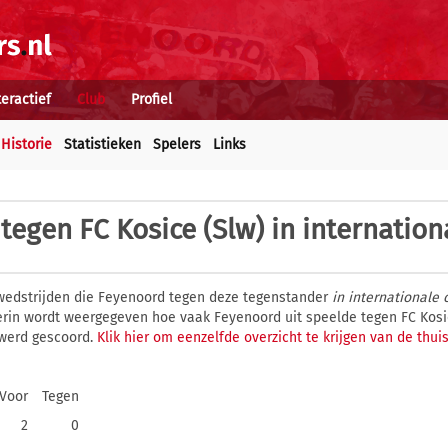
teractief
Club
Profiel
Historie
Statistieken
Spelers
Links
tegen FC Kosice (Slw) in internation
wedstrijden die Feyenoord tegen deze tegenstander
in internationale 
ierin wordt weergegeven hoe vaak Feyenoord uit speelde tegen FC Kosi
 werd gescoord.
Klik hier om eenzelfde overzicht te krijgen van de thu
Voor
Tegen
2
0