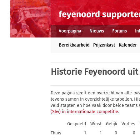
Voorpagina
Nieuws
Forums
In
Bereikbaarheid
Prijzenkast
Kalender
Historie
Feyenoord uit 
Deze pagina geeft een overzicht van alle
uit
tevens samen in overzichtelijke tabellen. H
veld stapten en hoe vaak door beide teams
(Slw) in internationale competitie.
Gespeeld
Winst
Gelijk
Verlies
Thuis
1
1
0
0