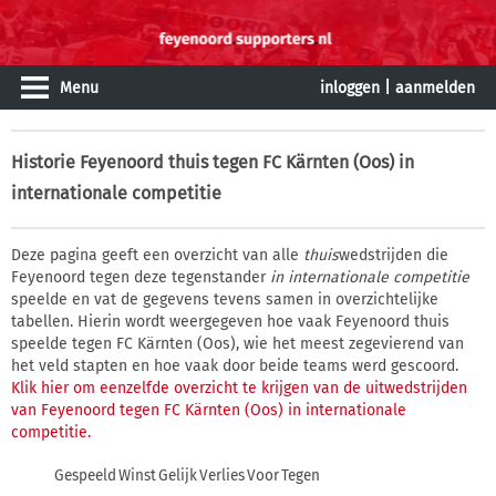
Menu
inloggen
|
aanmelden
Historie
Feyenoord thuis tegen FC Kärnten (Oos) in
internationale competitie
Deze pagina geeft een overzicht van alle
thuis
wedstrijden die
Feyenoord tegen deze tegenstander
in internationale competitie
speelde en vat de gegevens tevens samen in overzichtelijke
tabellen. Hierin wordt weergegeven hoe vaak Feyenoord thuis
speelde tegen FC Kärnten (Oos), wie het meest zegevierend van
het veld stapten en hoe vaak door beide teams werd gescoord.
Klik hier om eenzelfde overzicht te krijgen van de uitwedstrijden
van Feyenoord tegen FC Kärnten (Oos) in internationale
competitie.
Gespeeld
Winst
Gelijk
Verlies
Voor
Tegen