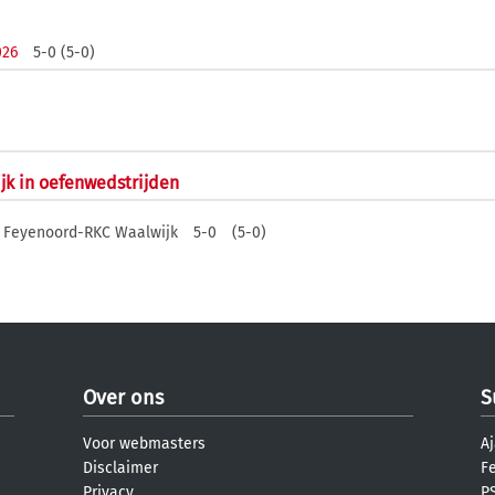
026
5-0 (5-0)
jk in oefenwedstrijden
Feyenoord-RKC Waalwijk
5-0
(5-0)
Over ons
S
Voor webmasters
Aj
Disclaimer
F
Privacy
PS