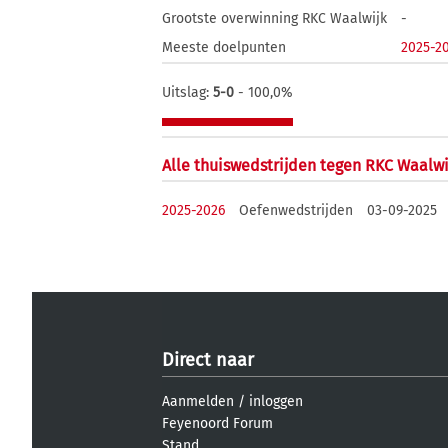
Grootste overwinning RKC Waalwijk
-
Meeste doelpunten
2025-2
Uitslag:
5-0
- 100,0%
Alle thuiswedstrijden tegen RKC Waalwi
2025-2026
Oefenwedstrijden
03-09-2025
Direct naar
Aanmelden
/
inloggen
Feyenoord Forum
Stand