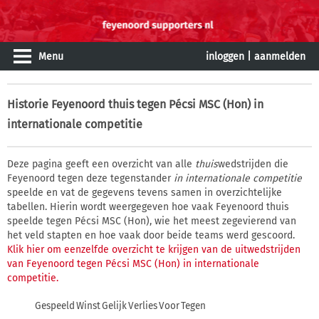
Menu
inloggen
|
aanmelden
Historie
Feyenoord thuis tegen Pécsi MSC (Hon) in
internationale competitie
Deze pagina geeft een overzicht van alle
thuis
wedstrijden die
Feyenoord tegen deze tegenstander
in internationale competitie
speelde en vat de gegevens tevens samen in overzichtelijke
tabellen. Hierin wordt weergegeven hoe vaak Feyenoord thuis
speelde tegen Pécsi MSC (Hon), wie het meest zegevierend van
het veld stapten en hoe vaak door beide teams werd gescoord.
Klik hier om eenzelfde overzicht te krijgen van de uitwedstrijden
van Feyenoord tegen Pécsi MSC (Hon) in internationale
competitie.
Gespeeld
Winst
Gelijk
Verlies
Voor
Tegen