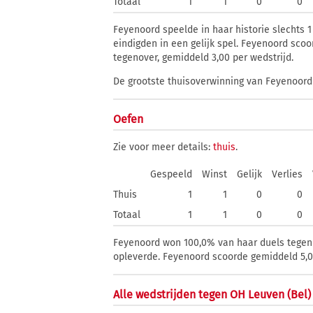
Totaal
1
1
0
0
Feyenoord speelde in haar historie slechts 
eindigden in een gelijk spel. Feyenoord scoo
tegenover, gemiddeld 3,00 per wedstrijd.
De grootste thuisoverwinning van Feyenoord 
Oefen
Zie voor meer details:
thuis
.
Gespeeld
Winst
Gelijk
Verlies
Thuis
1
1
0
0
Totaal
1
1
0
0
Feyenoord won 100,0% van haar duels tegen O
opleverde. Feyenoord scoorde gemiddeld 5,00
Alle wedstrijden tegen OH Leuven (Bel)