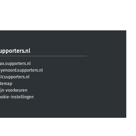
upporters.nl
ax.supporters.nl
eyenoord.supporters.nl
V.supporters.nl
itemap
ijn voorkeuren
ookie-instellingen