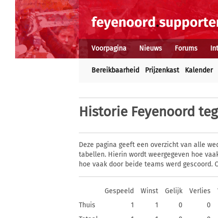
Voorpagina
Nieuws
Forums
In
Bereikbaarheid
Prijzenkast
Kalender
Historie
Feyenoord teg
Deze pagina geeft een overzicht van alle we
tabellen. Hierin wordt weergegeven hoe vaa
hoe vaak door beide teams werd gescoord. O
Gespeeld
Winst
Gelijk
Verlies
Thuis
1
1
0
0