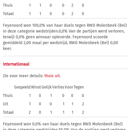
Thuis
1
1
0
0
2
0
Totaal
1
1
0
0
2
0
Feyenoord won 100,0% van haar duels tegen RWD Molenbeek (Bel)
in deze categorie wedstrijden.0,0% Van de partijen werd verloren,
terwijl 0,0% geen winnaar opleverde. Feyenoord scoorde
gemiddeld 2,00 maal per wedstrijd, RWD Molenbeek (Bel) 0,00
keer.
Internationaal
Zie voor meer details:
thuis
uit
.
Gespeeld
Winst
Gelijk
Verlies
Voor
Tegen
Thuis
1
0
1
0
0
0
Uit
1
0
0
1
1
2
Totaal
2
0
1
1
1
2
Feyenoord won 0,0% van haar duels tegen RWD Molenbeek (Bel)
in deze categorie wedstrijden.50,0% Van de partijen werd verloren,