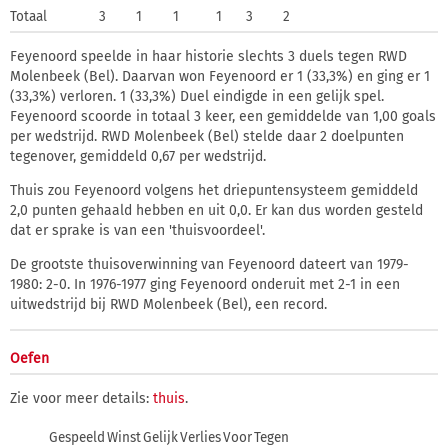
Totaal
3
1
1
1
3
2
Feyenoord speelde in haar historie slechts 3 duels tegen RWD
Molenbeek (Bel). Daarvan won Feyenoord er 1 (33,3%) en ging er 1
(33,3%) verloren. 1 (33,3%) Duel eindigde in een gelijk spel.
Feyenoord scoorde in totaal 3 keer, een gemiddelde van 1,00 goals
per wedstrijd. RWD Molenbeek (Bel) stelde daar 2 doelpunten
tegenover, gemiddeld 0,67 per wedstrijd.
Thuis zou Feyenoord volgens het driepuntensysteem gemiddeld
2,0 punten gehaald hebben en uit 0,0. Er kan dus worden gesteld
dat er sprake is van een 'thuisvoordeel'.
De grootste thuisoverwinning van Feyenoord dateert van 1979-
1980: 2-0. In 1976-1977 ging Feyenoord onderuit met 2-1 in een
uitwedstrijd bij RWD Molenbeek (Bel), een record.
Oefen
Zie voor meer details:
thuis
.
Gespeeld
Winst
Gelijk
Verlies
Voor
Tegen