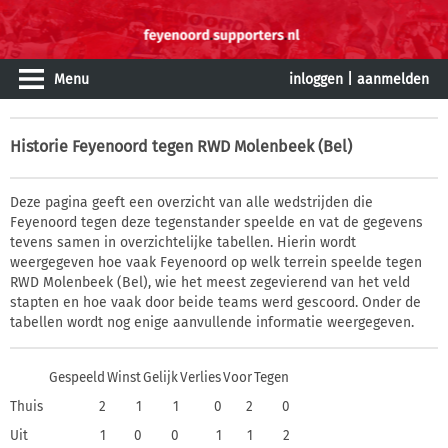
Menu
inloggen
|
aanmelden
Historie
Feyenoord tegen RWD Molenbeek (Bel)
Deze pagina geeft een overzicht van alle wedstrijden die
Feyenoord tegen deze tegenstander speelde en vat de gegevens
tevens samen in overzichtelijke tabellen. Hierin wordt
weergegeven hoe vaak Feyenoord op welk terrein speelde tegen
RWD Molenbeek (Bel), wie het meest zegevierend van het veld
stapten en hoe vaak door beide teams werd gescoord. Onder de
tabellen wordt nog enige aanvullende informatie weergegeven.
Gespeeld
Winst
Gelijk
Verlies
Voor
Tegen
Thuis
2
1
1
0
2
0
Uit
1
0
0
1
1
2