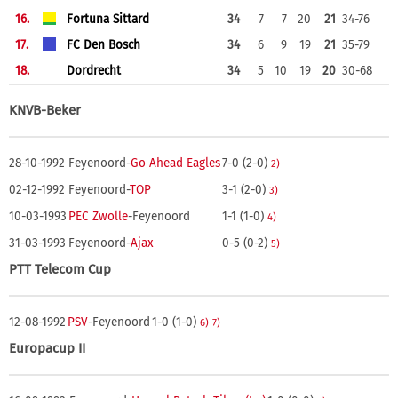
16.
Fortuna Sittard
34
7
7
20
21
34-76
17.
FC Den Bosch
34
6
9
19
21
35-79
18.
Dordrecht
34
5
10
19
20
30-68
KNVB-Beker
28-10-1992
Feyenoord-
Go Ahead Eagles
7-0 (2-0)
2)
02-12-1992
Feyenoord-
TOP
3-1 (2-0)
3)
10-03-1993
PEC Zwolle
-Feyenoord
1-1 (1-0)
4)
31-03-1993
Feyenoord-
Ajax
0-5 (0-2)
5)
PTT Telecom Cup
12-08-1992
PSV
-Feyenoord
1-0 (1-0)
6)
7)
Europacup II