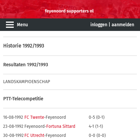
Menu
inloggen
|
aanmelden
Historie
1992/1993
Resultaten 1992/1993
LANDSKAMPIOENSCHAP
PTT-Telecompetitie
16-08-1992
FC Twente
-Feyenoord
0-5 (0-1)
23-08-1992
Feyenoord-
Fortuna Sittard
4-1 (1-1)
30-08-1992
FC Utrecht
-Feyenoord
0-0 (0-0)