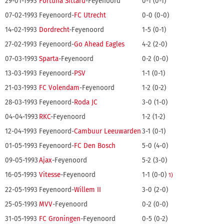
29-01-1993
Fortuna Sittard
-Feyenoord
0-1 (0-1)
07-02-1993
Feyenoord-
FC Utrecht
0-0 (0-0)
14-02-1993
Dordrecht
-Feyenoord
1-5 (0-1)
27-02-1993
Feyenoord-
Go Ahead Eagles
4-2 (2-0)
07-03-1993
Sparta
-Feyenoord
0-2 (0-0)
13-03-1993
Feyenoord-
PSV
1-1 (0-1)
21-03-1993
FC Volendam
-Feyenoord
1-2 (0-2)
28-03-1993
Feyenoord-
Roda JC
3-0 (1-0)
04-04-1993
RKC
-Feyenoord
1-2 (1-2)
12-04-1993
Feyenoord-
Cambuur Leeuwarden
3-1 (0-1)
01-05-1993
Feyenoord-
FC Den Bosch
5-0 (4-0)
09-05-1993
Ajax
-Feyenoord
5-2 (3-0)
16-05-1993
Vitesse
-Feyenoord
1-1 (0-0)
1)
22-05-1993
Feyenoord-
Willem II
3-0 (2-0)
25-05-1993
MVV
-Feyenoord
0-2 (0-0)
31-05-1993
FC Groningen
-Feyenoord
0-5 (0-2)