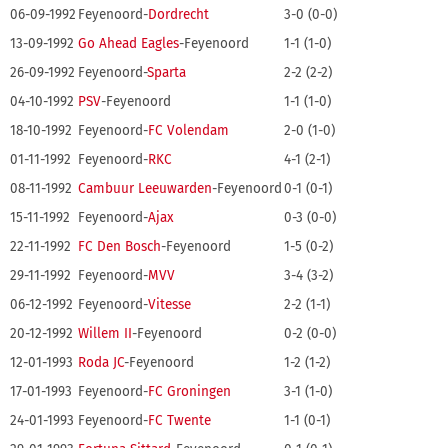
06-09-1992
Feyenoord-
Dordrecht
3-0 (0-0)
13-09-1992
Go Ahead Eagles
-Feyenoord
1-1 (1-0)
26-09-1992
Feyenoord-
Sparta
2-2 (2-2)
04-10-1992
PSV
-Feyenoord
1-1 (1-0)
18-10-1992
Feyenoord-
FC Volendam
2-0 (1-0)
01-11-1992
Feyenoord-
RKC
4-1 (2-1)
08-11-1992
Cambuur Leeuwarden
-Feyenoord
0-1 (0-1)
15-11-1992
Feyenoord-
Ajax
0-3 (0-0)
22-11-1992
FC Den Bosch
-Feyenoord
1-5 (0-2)
29-11-1992
Feyenoord-
MVV
3-4 (3-2)
06-12-1992
Feyenoord-
Vitesse
2-2 (1-1)
20-12-1992
Willem II
-Feyenoord
0-2 (0-0)
12-01-1993
Roda JC
-Feyenoord
1-2 (1-2)
17-01-1993
Feyenoord-
FC Groningen
3-1 (1-0)
24-01-1993
Feyenoord-
FC Twente
1-1 (0-1)