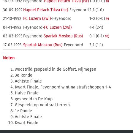
16-09-1992
Feyenoord-
Hapoel Petach Tikva (Isr)
1-0 (0-0)
8)
30-09-1992
Hapoel Petach Tikva (Isr)
-Feyenoord
2-1 (1-0)
21-10-1992
FC Luzern (Zwi)
-Feyenoord
1-0 (0-0)
9)
04-11-1992
Feyenoord-
FC Luzern (Zwi)
4-1 (2-1)
03-03-1993
Feyenoord-
Spartak Moskou (Rus)
0-1 (0-1)
10)
17-03-1993
Spartak Moskou (Rus)
-Feyenoord
3-1 (1-1)
Noten
wedstrijd gespeeld in de Goffert, Nijmegen
3e Ronde
Achtste Finale
Kwart Finale, Feyenoord wint na strafschoppen 1-4
Halve Finale
gespeeld in De Kuip
Gespeeld op neutraal terrein
1e Ronde
Achtste Finale
Kwart Finale