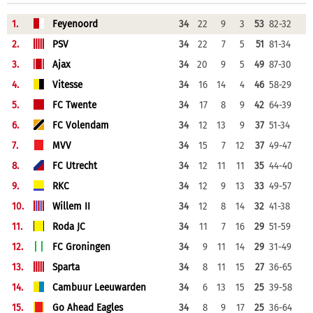
1.
Feyenoord
34
22
9
3
53
82-32
2.
PSV
34
22
7
5
51
81-34
3.
Ajax
34
20
9
5
49
87-30
4.
Vitesse
34
16
14
4
46
58-29
5.
FC Twente
34
17
8
9
42
64-39
6.
FC Volendam
34
12
13
9
37
51-34
7.
MVV
34
15
7
12
37
49-47
8.
FC Utrecht
34
12
11
11
35
44-40
9.
RKC
34
12
9
13
33
49-57
10.
Willem II
34
12
8
14
32
41-38
11.
Roda JC
34
11
7
16
29
51-59
12.
FC Groningen
34
9
11
14
29
31-49
13.
Sparta
34
8
11
15
27
36-65
14.
Cambuur Leeuwarden
34
6
13
15
25
39-58
15.
Go Ahead Eagles
34
8
9
17
25
36-64