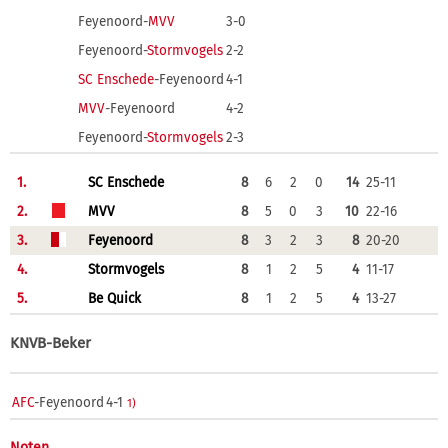
Feyenoord-
MVV
3-0
Feyenoord-
Stormvogels
2-2
SC Enschede
-Feyenoord
4-1
MVV
-Feyenoord
4-2
Feyenoord-
Stormvogels
2-3
1.
SC Enschede
8
6
2
0
14
25-11
2.
MVV
8
5
0
3
10
22-16
3.
Feyenoord
8
3
2
3
8
20-20
4.
Stormvogels
8
1
2
5
4
11-17
5.
Be Quick
8
1
2
5
4
13-27
KNVB-Beker
AFC
-Feyenoord
4-1
1)
Noten