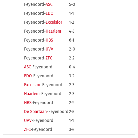
Feyenoord-
ASC
5-0
Feyenoord-
EDO
1-1
Feyenoord-
Excelsior
1-2
Feyenoord-
Haarlem
4-3
Feyenoord-
HBS
6-1
Feyenoord-
UVV
2-0
Feyenoord-
ZFC
2-2
ASC
-Feyenoord
0-4
EDO
-Feyenoord
3-2
Excelsior
-Feyenoord
2-3
Haarlem
-Feyenoord
2-3
HBS
-Feyenoord
2-2
De Spartaan
-Feyenoord
2-3
UVV
-Feyenoord
1-1
ZFC
-Feyenoord
3-2