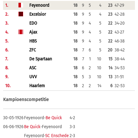
1.
Feyenoord
18
9
5
4
23
47-29
2.
Excelsior
18
9
5
4
23
42-28
3.
EDO
18
9
4
5
22
34-20
4.
Ajax
18
9
4
5
22
43-27
5.
HBS
18
9
4
5
22
46-38
6.
ZFC
18
7
6
5
20
38-42
7.
De Spartaan
18
7
1
10
15
38-44
8.
ASC
18
6
2
10
14
34-53
9.
UVV
18
5
3
10
13
31-51
10.
Haarlem
18
2
2
14
6
32-53
Kampioenscompetitie
30-05-1926
Feyenoord-
Be Quick
4-2
06-06-1926
Be Quick
-Feyenoord
3-3
Feyenoord-
SC Enschede
2-3