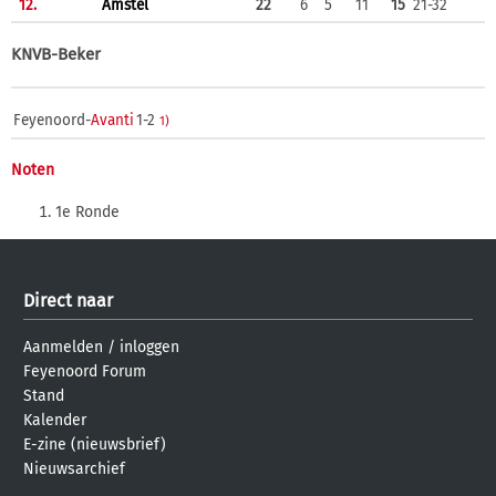
12.
Amstel
22
6
5
11
15
21-32
KNVB-Beker
Feyenoord-
Avanti
1-2
1)
Noten
1e Ronde
Direct naar
Aanmelden
/
inloggen
Feyenoord Forum
Stand
Kalender
E-zine (nieuwsbrief)
Nieuwsarchief