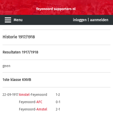
Menu
inloggen
|
aanmelden
Historie
1917/1918
Resultaten 1917/1918
geen
1ste klasse KNVB
22-09-1917
Amstel
-Feyenoord
1-2
Feyenoord-
AFC
0-1
Feyenoord-
Amstel
2-1