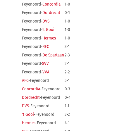
Feyenoord-
Concordia
1-0
Feyenoord-
Dordrecht
0-1
Feyenoord-
DVS
1-0
Feyenoord-
't Gooi
1-0
Feyenoord-
Hermes
1-0
Feyenoord-
RFC
3-1
Feyenoord-
De Spartaan
2-3
Feyenoord-
SVV
2-1
Feyenoord-
VVA
2-2
AFC
-Feyenoord
5-1
Concordia
-Feyenoord
0-3
Dordrecht
-Feyenoord
0-4
DVS
-Feyenoord
1-1
't Gooi
-Feyenoord
3-2
Hermes
-Feyenoord
4-1