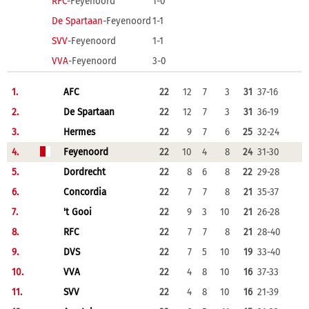
RFC
-Feyenoord
1-0
De Spartaan
-Feyenoord
1-1
SVV
-Feyenoord
1-1
VVA
-Feyenoord
3-0
1.
AFC
22
12
7
3
31
37-16
2.
De Spartaan
22
12
7
3
31
36-19
3.
Hermes
22
9
7
6
25
32-24
4.
Feyenoord
22
10
4
8
24
31-30
5.
Dordrecht
22
8
6
8
22
29-28
6.
Concordia
22
7
7
8
21
35-37
7.
't Gooi
22
9
3
10
21
26-28
8.
RFC
22
7
7
8
21
28-40
9.
DVS
22
7
5
10
19
33-40
10.
VVA
22
4
8
10
16
37-33
11.
SVV
22
4
8
10
16
21-39